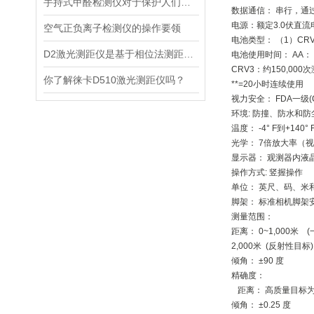
手持式甲醛检测仪对于保护人们的健康非常重要
数据通信： 串行，通过有
电源：额定3.0伏直流
空气正负离子检测仪的操作要领
电池类型： （1）CRV
D2激光测距仪是基于相位法测距原理设计的精密测量设备
电池使用时间： AA： 约
CRV3：约150,000次
你了解徕卡D510激光测距仪吗？
**=20小时连续使用
视力安全： FDA一级(Cl
环境: 防撞、防水和防尘 (N
温度： -4° F到+140° F
光学： 7倍放大率（视野
显示器： 观测器内液
操作方式: 竖握操作
单位： 英尺、码、米
脚架： 标准相机脚架安装
测量范围：
距离： 0~1,000米 
2,000米 (反射性目标)
倾角： ±90 度
精确度：
距离： 高质量目标为±
倾角： ±0.25 度