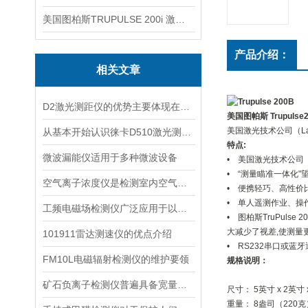
美国图柏斯TRUPULSE 200i 激光测距仪
产品介绍：
相关文章
D2激光测距仪的优势主要体现在以下几个方面
美国图帕斯 Trupul
美国激光技术公司（Las
从基本开始认识徕卡D510激光测距仪
特点:
微波漏能仪适用于多种微波设备
• 美国激光技术公司（Lase
• “测量瞄准一体化"
空气离子浓度仪是检测室内空气离子浓度的设备
• 便携轻巧、高性价
• 单人遥测作业、操
工频电磁场检测仪广泛应用于以下领域
• 图柏斯TruPul
大减少了视差,使测量更
101911雷达测速仪的优点介绍
• RS232串口或蓝
FM10L电磁辐射检测仪的维护要领
规格说明：
矿石负离子检测仪普遍具备宽量程检测特性
尺寸： 5英寸 x 2英寸 
重量： 8盎司（220克