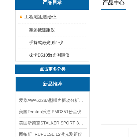
产品目录
产品中心
工程测距测绘仪
望远镜测距仪
手持式激光测距仪
徕卡D510激光测距仪
点击更多分类
新品推荐
爱华AWA6228A型噪声振动分析仪(声级计)
美国Temtop乐控 PMD351粉尘仪PM2.5粒子
美国斯德克STALKER SPORT 3雷达测速仪
图帕斯TRUPULSE L2激光测距仪