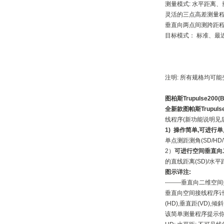
测量模式: 水平距离
灵活的三点高差测量
垂直向两点间测跨距
目标模式： 标准、最
注明: 所有规格均可能
图柏斯
Trupulse200(B
全新款图帕斯Trupul
线程序(新功能说明见后
1)
操作简单,可进行
单点测距测角(SD/HD/
2）
可进行空间垂直向
的直线距离(SD)/水平
图示详注
:
--------垂直向二
垂直向空间接线程序计
(HD),垂直距(VD),
该简单测量程序提示你对目标进