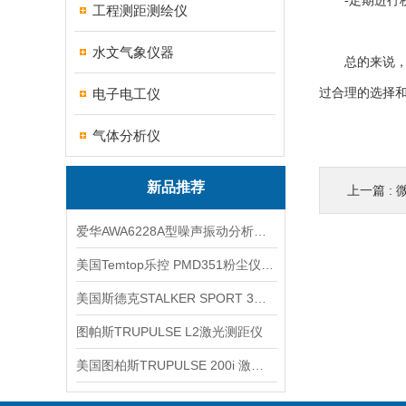
-定期进行校
工程测距测绘仪
水文气象仪器
总的来说
电子电工仪
过合理的选择
气体分析仪
新品推荐
上一篇 :
爱华AWA6228A型噪声振动分析仪(声级计)
美国Temtop乐控 PMD351粉尘仪PM2.5粒子
美国斯德克STALKER SPORT 3雷达测速仪
图帕斯TRUPULSE L2激光测距仪
美国图柏斯TRUPULSE 200i 激光测距仪