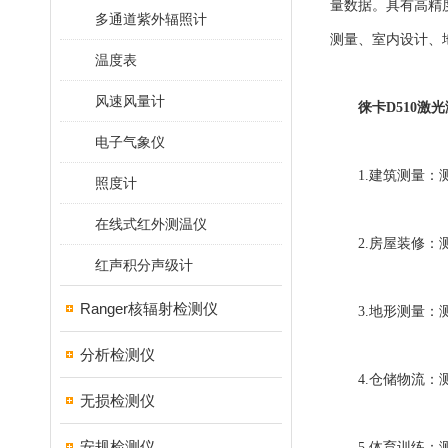
量数据。具有高精
多通道紫外辐照计
测量、室内设计、
温度表
风速风量计
徕卡D510激
电子气象仪
1.建筑测量：测
照度计
在线式红外测温仪
2.房屋装修：测
红声积分声级计
Ranger核辐射检测仪
3.地形测量：测
分析检测仪
4.仓储物流：测
无损检测仪
安规检测仪
5.体育训练：测