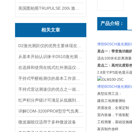
美国图柏斯TRUPULSE 200i 激光测距仪
产品介绍：
相关文章
博世BOSCH激光测距仪
D2激光测距仪的优势主要体现在以下几个方面
卖点一：带变焦功能
从基本开始认识徕卡D510激光测距仪
适合100米长距离测
卖点二：高对比度彩
在选择和使用在线式红外测温仪时，以下建议可能会有所帮助
2.8英寸IPS彩色
手持式甲醛检测仪的基本工作原理讲解
博世BOSCH激光测距仪
手持式雷达测速仪的优点之一就是采用了非接触式测量方式
典型应用工况：
红声积分声级计可满足从低频到高频的复杂环境监测
建筑工地测量测绘
房屋改造，全屋定制
详解COM-3200PROⅡ型空气负离子的成分与结构
室内装修，干墙装配
微波漏能仪适用于多种微波设备
工程测量，基础设施
家具制作放样