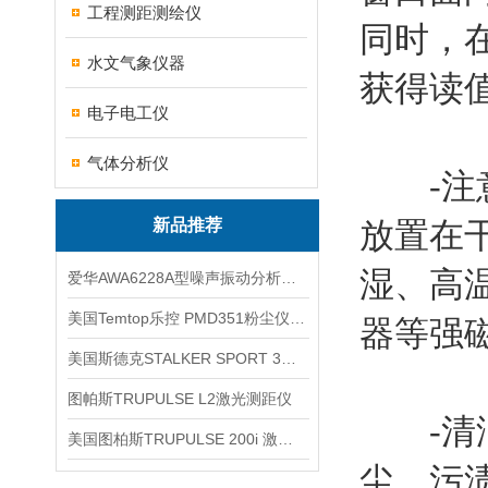
工程测距测绘仪
同时，
水文气象仪器
获得读
电子电工仪
气体分析仪
-注意
新品推荐
放置在
湿、高
爱华AWA6228A型噪声振动分析仪(声级计)
美国Temtop乐控 PMD351粉尘仪PM2.5粒子
器等强
美国斯德克STALKER SPORT 3雷达测速仪
图帕斯TRUPULSE L2激光测距仪
-清洁
美国图柏斯TRUPULSE 200i 激光测距仪
尘、污