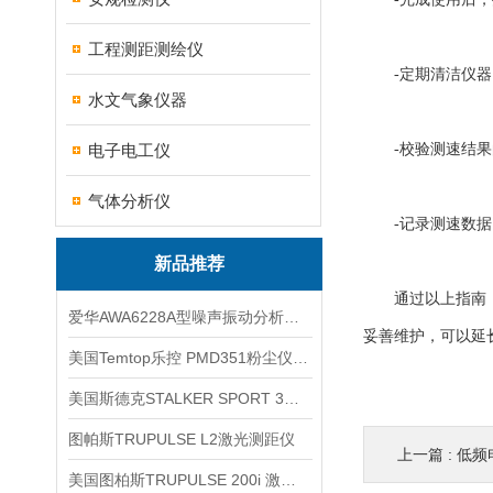
工程测距测绘仪
-定期清洁仪器
水文气象仪器
电子电工仪
-校验测速结果
气体分析仪
-记录测速数据
新品推荐
通过以上指南，
爱华AWA6228A型噪声振动分析仪(声级计)
妥善维护，可以延
美国Temtop乐控 PMD351粉尘仪PM2.5粒子
美国斯德克STALKER SPORT 3雷达测速仪
图帕斯TRUPULSE L2激光测距仪
上一篇 :
低频
美国图柏斯TRUPULSE 200i 激光测距仪