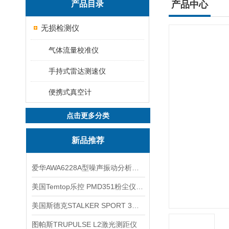
产品目录
产品中心
无损检测仪
气体流量校准仪
手持式雷达测速仪
便携式真空计
点击更多分类
新品推荐
爱华AWA6228A型噪声振动分析仪(声级计)
美国Temtop乐控 PMD351粉尘仪PM2.5粒子
美国斯德克STALKER SPORT 3雷达测速仪
图帕斯TRUPULSE L2激光测距仪