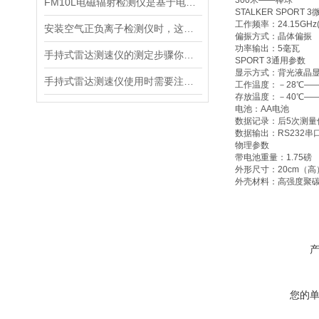
300米——棒球
FM10L电磁辐射检测仪是基于电磁感应处理技术设计的
STALKER SPORT 
工作频率：24.15GHz
安装空气正负离子检测仪时，这几个重要事项是不可忽视的
偏振方式：晶体偏振
功率输出：5毫瓦
手持式雷达测速仪的测定步骤你都清楚吗？
SPORT 3通用参数
显示方式：背光液晶
手持式雷达测速仪使用时需要注意以下几点
工作温度：－28℃——
存放温度：－40℃——
电池：AA电池
数据记录：后5次测量
数据输出：RS232串
物理参数
带电池重量：1.75磅
外形尺寸：20cm（高）
外壳材料：高强度聚
您的