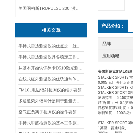
美国图柏斯TRUPULSE 200i 激光测距仪
产品介绍：
相关文章
品牌
手持式雷达测速仪的优点之一就是采用了非接触式测量方式
应用领域
手持式雷达测速仪具备稳定工作的特点
从基本开始认识徕卡D510激光测距仪
美国斯德克STALKER
STALKER SP
在线式红外测温仪的优势通常体现在非接触测量上
0.005 瓦） 并且
STALKER SP0
FM10L电磁辐射检测仪的维护要领
STALKER SPORT 
测速范围： 5-150英里/
多通道紫外辐照计是用于测量光源输出的仪器
精 确 度： +/- 0.1英
目标速度获取时间： 0
空气正负离子检测仪的操作要领
刷新速度： 100次/
手持式甲醛检测仪的基本工作原理讲解
STALKER SPORT 
1英里—普通对象;