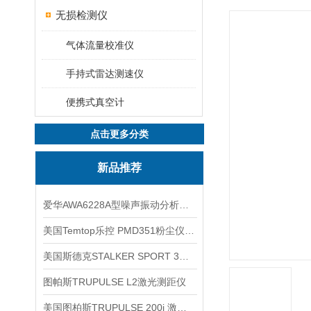
无损检测仪
气体流量校准仪
手持式雷达测速仪
便携式真空计
点击更多分类
新品推荐
爱华AWA6228A型噪声振动分析仪(声级计)
美国Temtop乐控 PMD351粉尘仪PM2.5粒子
美国斯德克STALKER SPORT 3雷达测速仪
图帕斯TRUPULSE L2激光测距仪
美国图柏斯TRUPULSE 200i 激光测距仪