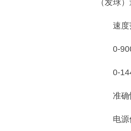
（发球）
速度范
0-900
0-144
准确性 ：
电源使