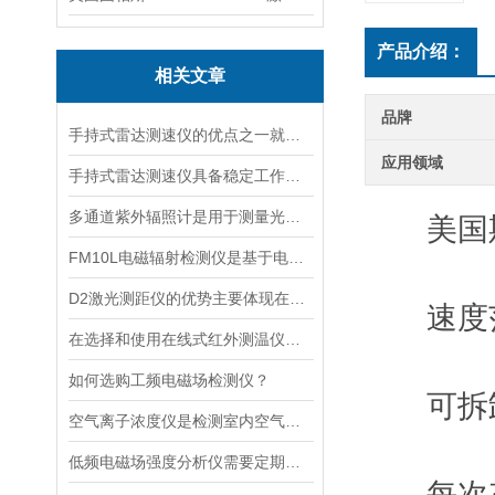
产品介绍：
相关文章
品牌
手持式雷达测速仪的优点之一就是采用了非接触式测量方式
应用领域
手持式雷达测速仪具备稳定工作的特点
多通道紫外辐照计是用于测量光源输出的仪器
美国斯德
FM10L电磁辐射检测仪是基于电磁感应处理技术设计的
D2激光测距仪的优势主要体现在以下几个方面
速度范围：
在选择和使用在线式红外测温仪时，以下建议可能会有所帮助
如何选购工频电磁场检测仪？
可拆卸
空气离子浓度仪是检测室内空气离子浓度的设备
低频电磁场强度分析仪需要定期进行维护和保养
每次充