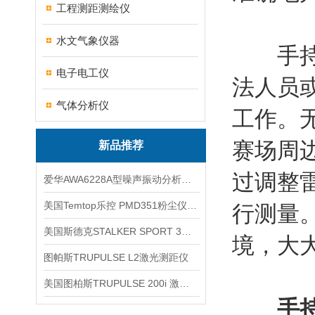
工程测距测绘仪
水文气象仪器
手持式
电子电工仪
法人员
气体分析仪
工作。
赛场周
新品推荐
过调整
爱华AWA6228A型噪声振动分析仪(声级计)
美国Temtop乐控 PMD351粉尘仪PM2.5粒子
行测量
美国斯德克STALKER SPORT 3雷达测速仪
境，大
图帕斯TRUPULSE L2激光测距仪
美国图柏斯TRUPULSE 200i 激光测距仪
手