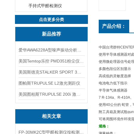
手持式甲醛检测仪
点击更多分类
产品介绍：
新品推荐
中国台湾群特CENTE
爱华AWA6228A型噪声振动分析仪(声级计)
使用半导体感测器对
美国Temtop乐控 PMD351粉尘仪PM2.5粒子
使用微处理器信号处
多颜色段位区别显示
美国斯德克STALKER SPORT 3雷达测速仪
高或低的灵敏度选择
图帕斯TRUPULSE L2激光测距仪
电池电力低下指示
半导体气体感测器
美国图柏斯TRUPULSE 200i 激光测距仪
7 R-134a
、
R-410A
、
使用
40
公分的 蛇管
附工具箱及测试瓶
qun
相关文章
可将周围环境作环境
规格：
FP-30MK2C型甲醛检测仪按检测方式该如何分类？
测量种类：