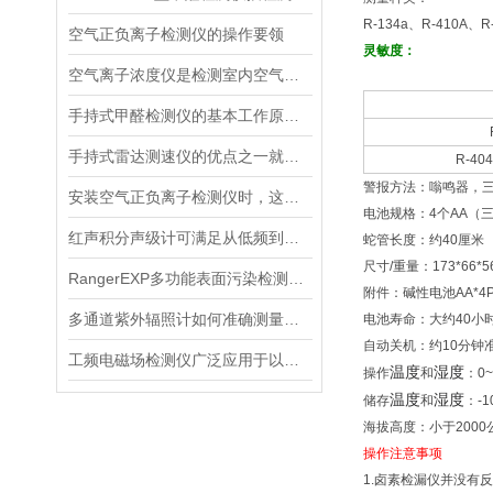
R-134a
、
R-410A
、
R
空气正负离子检测仪的操作要领
灵敏度：
空气离子浓度仪是检测室内空气离子浓度的设备
手持式甲醛检测仪的基本工作原理讲解
手持式雷达测速仪的优点之一就是采用了非接触式测量方式
R-40
警报方法：嗡鸣器，
安装空气正负离子检测仪时，这几个重要事项是不可忽视的
电池规格：
4
个
AA
（
红声积分声级计可满足从低频到高频的复杂环境监测
蛇管长度：约
40
厘米
尺寸
/
重量：
173*66*
RangerEXP多功能表面污染检测仪的维护保养方法
附件：碱性电池
AA*4
多通道紫外辐照计如何准确测量看不见的紫外线？
电池寿命：大约
40
小
自动关机：约
10
分钟
工频电磁场检测仪广泛应用于以下领域
温度
湿度
操作
和
：
0~
温度
湿度
储存
和
：
-1
海拔高度：小于
2000
操作注意事项
1.
卤素检漏仪并没有反