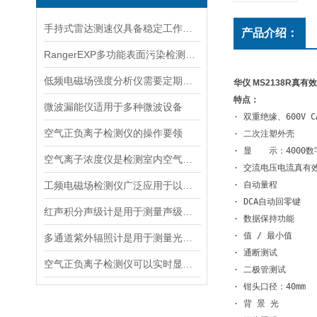
手持式雷达测速仪具备稳定工作的特点
产品介绍：
RangerEXP多功能表面污染检测仪的维护保养方法
低频电磁场强度分析仪需要定期进行维护和保养
华仪 MS2138R真有
特点：
微波漏能仪适用于多种微波设备
· 双重绝缘、600V 
空气正负离子检测仪的操作要领
· 二次注塑外壳
· 显　　示：4000
空气离子浓度仪是检测室内空气离子浓度的设备
· 交流电压电流真有
工频电磁场检测仪广泛应用于以下领域
· 自动量程
· DCA自动回零键
红声积分声级计是用于测量声级和声谱的仪器
· 数据保持功能
· 值 / 最小值
多通道紫外辐照计是用于测量光源输出的仪器
· 通断测试 
空气正负离子检测仪可以实时显示负氧离子浓度
· 二极管测试
· 钳头口径：40mm
· 背 景 光