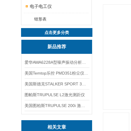
电子电工仪
钳形表
点击更多分类
新品推荐
爱华AWA6228A型噪声振动分析仪(声级计)
美国Temtop乐控 PMD351粉尘仪PM2.5粒子
美国斯德克STALKER SPORT 3雷达测速仪
图帕斯TRUPULSE L2激光测距仪
美国图柏斯TRUPULSE 200i 激光测距仪
相关文章