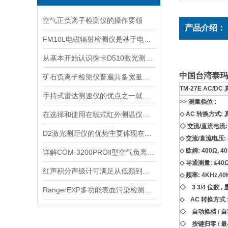
空气正负离子检测仪的操作要领
产品介绍：
FM10L电磁辐射检测仪是基于电磁感应处理技术设计的
从基本开始认识徕卡D510激光测距仪
中国台湾泰玛斯
矿石负离子检测仪普遍具备宽量程检测特性
TM-27E AC/D
手持式雷达测速仪的优点之一就是采用了非接触式测量方式
>> 测量档位 :
在选择和使用在线式红外测温仪时，以下建议可能会有所帮助
◇ AC 转换方式:
◇ 交流/直流电流: 4
D2激光测距仪的优势主要体现在以下几个方面
◇ 交流/直流电压: 4
◇ 欧姆: 400Ω, 4
详解COM-3200PROⅡ型空气负离子的成分与结构
◇ 导通测量: ≦40
红声积分声级计可满足从低频到高频的复杂环境监测
◇ 频率: 4KHz,40
◇ 3 3/4 位数 , 
RangerEXP多功能表面污染检测仪的维护保养方法
◇ AC 转换方式 
◇ 自动换档 / 自
◇ 按键归零 / 最