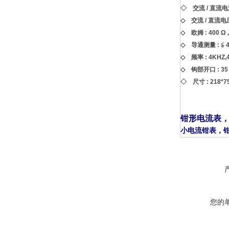
◇ 交流 / 直流电流 
◇ 交流 / 直流电压 
◇ 欧姆 : 400 Ω ,
◇ 导通测量 : ≦ 4
◇ 频率 : 4KHZ,
◇ 钩部开口 : 35
◇ 尺寸 : 218*75*
钳形电流表
小电流钳表
，
您的