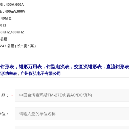
: 400A,600A
: 400mV,600V
 40M Ω
0 Ω
40KHZ,400KHZ
 公厘
43 公厘 ( 长 * 宽 * 高 )
，
钳形表
，
钳形万用表
，
钳型电流表
，
交直流钳形表
，
直
流钳形
钳形功率表
广州仪弘电子有限公司
，
产品：
单位：