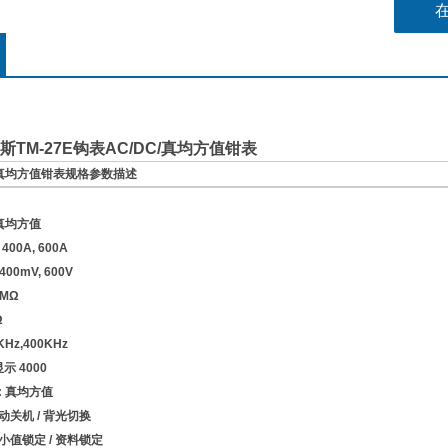
TM-27E钩表AC/DC/真均方值钳表
C 真均方值钳表
规格参数描述
 真均方值
00A, 600A
00mV, 600V
0MΩ
Ω
KHz,400KHz
显示 4000
: 真均方值
动关机 / 背光切换
小值锁定 / 资料锁定