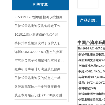
相关文章
FP-30MK2C型甲醛检测仪按检测方式该如何分类？
产品介绍：
手持式雷达测速仪具备稳定工作的特点
101911雷达测速仪的优点介绍
中国台湾泰玛斯T
手持式甲醛检测仪对于保护人们的健康非常重要
TM-1016 AC HVAC
详解COM-3200PROⅡ型空气负离子的成分与结构
▪测试棒量测交流电流:40
空气正负离子检测仪可以实时显示负氧离子浓度
▪钩部量测交流电流:40A
▪交流/直流电压:4V,40V
红声积分声级计可满足从低频到高频的复杂环境监测
▪欧姆:400Ω, 4KΩ, , 
▪电容量测:40 n,400n,4
手持式雷达测速仪的优点之一就是采用了非接触式测量方式
▪温度: -50℃～1300℃
微波漏能仪适用于多种微波设备
▪资料锁定(DH)
▪测试棒量测交流电流:40
从基本开始认识徕卡D510激光测距仪
▪钩部量测交流电流:40A