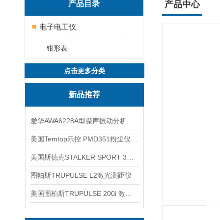
产品目录
产品中心
电子电工仪
钳形表
点击更多分类
新品推荐
爱华AWA6228A型噪声振动分析仪(声级计)
美国Temtop乐控 PMD351粉尘仪PM2.5粒子
美国斯德克STALKER SPORT 3雷达测速仪
图帕斯TRUPULSE L2激光测距仪
美国图柏斯TRUPULSE 200i 激光测距仪