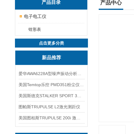
产品目录
产品中心
电子电工仪
钳形表
点击更多分类
新品推荐
爱华AWA6228A型噪声振动分析仪(声级计)
美国Temtop乐控 PMD351粉尘仪PM2.5粒子
美国斯德克STALKER SPORT 3雷达测速仪
图帕斯TRUPULSE L2激光测距仪
美国图柏斯TRUPULSE 200i 激光测距仪