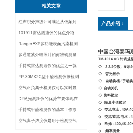
相关文章
红声积分声级计可满足从低频到高频的复杂环境监测
产品介绍：
101911雷达测速仪的优点介绍
RangerEXP多功能表面污染检测仪的维护保养方法
中国台湾泰玛斯
多通道紫外辐照计如何准确测量看不见的紫外线？
TM-1014 AC 钳表
规
手持式雷达测速仪的优点之一就是采用了非接触式测量方式
◇ 3 3/4位数 , 显示4
◇ 背光显示
FP-30MK2C型甲醛检测仪按检测方式该如何分类？
◇ 自动换档 / 手动
空气正负离子检测仪可以实时显示负氧离子浓度
◇ 自动关机
◇ 资料锁定
D2激光测距仪的优势主要体现在以下几个方面
◇ 值/最小值锁定
手持式甲醛检测仪的基本工作原理讲解
◇ 交流电流 : 40A,4
◇ 交流/直流 电压 : 400
空气离子浓度仪是用于检测空气中离子浓度的精密仪器
◇ 欧姆 : 400,4K,40
◇ 频率测量