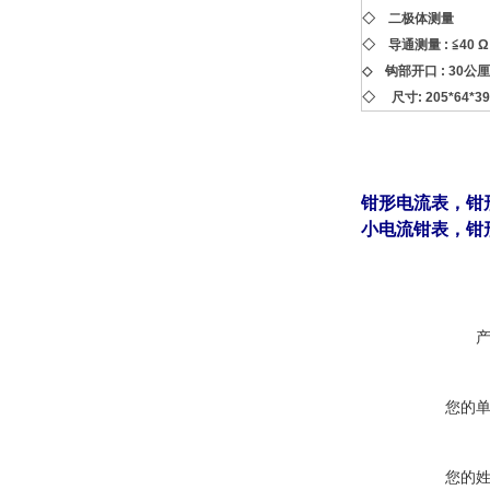
◇ 二极体测量
◇ 导通测量 : ≦40 Ω
◇ 钩部开口 : 30公厘
◇ 尺寸: 205*64*39m
钳形电流表
，
钳
小电流钳表
，
钳
您的
您的