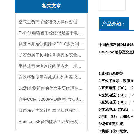
相关文章
空气正负离子检测仪的操作要领
产品介绍：
FM10L电磁辐射检测仪是基于电磁感应处理技术设计的
从基本开始认识徕卡D510激光测距仪
中国台湾路昌DM-60
DM-6052 迷你型交
矿石负离子检测仪普遍具备宽量程检测特性
手持式雷达测速仪的优点之一就是采用了非接触式测量方式
1.迷你行易携带
在选择和使用在线式红外测温仪时，以下建议可能会有所帮助
2.三位半显示，数值显示
D2激光测距仪的优势主要体现在以下几个方面
3.直流电流（DC）：20
4.交流电流（AC）：20
详解COM-3200PROⅡ型空气负离子的成分与结构
5.直流电压（DC）：20
6.交流电压（交流）：5
红声积分声级计可满足从低频到高频的复杂环境监测
7.电阻（Ω）：200Ω±
RangerEXP多功能表面污染检测仪的维护保养方法
8.读值锁定功能。
9.钩部口径19毫米。