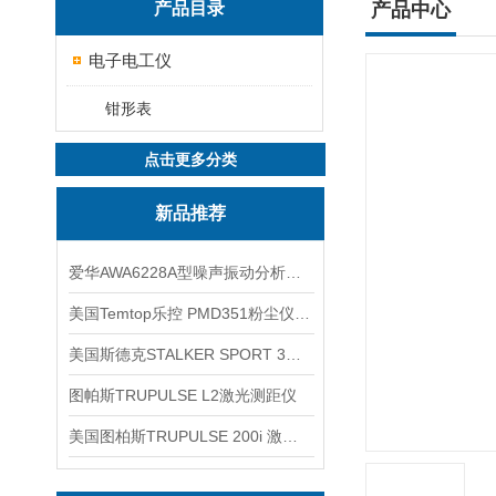
产品目录
产品中心
电子电工仪
钳形表
点击更多分类
新品推荐
爱华AWA6228A型噪声振动分析仪(声级计)
美国Temtop乐控 PMD351粉尘仪PM2.5粒子
美国斯德克STALKER SPORT 3雷达测速仪
图帕斯TRUPULSE L2激光测距仪
美国图柏斯TRUPULSE 200i 激光测距仪