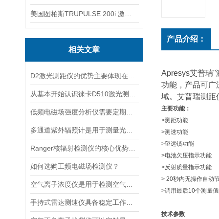
美国图柏斯TRUPULSE 200i 激光测距仪
产品介绍：
相关文章
Apresys艾
D2激光测距仪的优势主要体现在以下几个方面
功能，产品可广
从基本开始认识徕卡D510激光测距仪
域。艾普瑞测距
主要功能：
低频电磁场强度分析仪需要定期进行维护和保养
>测距功能
多通道紫外辐照计是用于测量光源输出的仪器
>测速功能
>望远镜功能
Ranger核辐射检测仪的核心优势分析
>电池欠压指示功能
如何选购工频电磁场检测仪？
>反射质量指示功能
> 20秒内无操作自动
空气离子浓度仪是用于检测空气中离子浓度的精密仪器
>调用最后10个测量
手持式雷达测速仪具备稳定工作的特点
技术参数