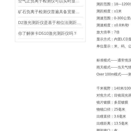
空气正负离子检测仪可以实时显示负氧离子浓度
测距范围：18—120
测距精度：±1米
矿石负离子检测仪普遍具备宽量程检测特性
测速范围：0-300公里
D2激光测距仪是基于相位法测距原理设计的精密测量设备
测速精度：±0.8米/秒
放大倍率：7倍
你了解徕卡D510激光测距仪吗？
显示方式：内置LCD
单位显示：米、码、公里/小
标准模式——通常情
雨天模式——当天气
Over 100m模式
千米视野：140米/100
对焦方式：目镜屈光
镜片镀膜：多层镀膜
物镜口径：25毫米
出瞳直径：3.6毫米
出瞳距离：13.5毫米
脚架接口：有