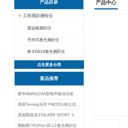
产品目录
产品中心
工程测距测绘仪
望远镜测距仪
手持式激光测距仪
徕卡D510激光测距仪
点击更多分类
新品推荐
爱华AWA6228A型噪声振动分析仪(声级计)
美国Temtop乐控 PMD351粉尘仪PM2.5粒子
美国斯德克STALKER SPORT 3雷达测速仪
图帕斯TRUPULSE L2激光测距仪