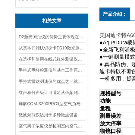
产品介绍：
相关文章
美国迪卡特A6
D2激光测距仪的优势主要体现在以下几个方面
●AqueDura
从基本开始认识徕卡D510激光测距仪
●全新飞利浦
●一键测量模
在选择和使用在线式红外测温仪时，以下建议可能会有所帮助
● 真品防伪、
手持式甲醛检测仪的基本工作原理讲解
迪卡特以不断
一机多用，提
手持式雷达测速仪的优点之一就是采用了非接触式测量方式
红声积分声级计可满足从低频到高频的复杂环境监测
规格型号
功能
详解COM-3200PROⅡ型空气负离子的成分与结构
量程
微波漏能仪适用于多种微波设备
测量误差
放大倍率
空气离子浓度仪是检测室内空气离子浓度的设备
物镜口径