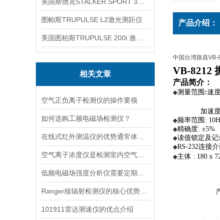
美国斯德克STALKER SPORT 3雷达测速仪
图帕斯TRUPULSE L2激光测距仪
产品介绍：
美国图柏斯TRUPULSE 200i 激光测距仪
中国台湾路昌VB-8
VB-8212
相关文章
产品简介：
测量范围
:
速度(
◆
空气正负离子检测仪的操作要领
加速度(A
如何选购工频电磁场检测仪？
频率范围: 10H
◆
精确度: ±5%
◆
在线式红外测温仪的优势通常体现在非接触测量上
读值锁定及记
◆
RS-232连
◆
空气离子浓度仪是检测室内空气离子浓度的设备
主体 : 180 x 7
◆
低频电磁场强度分析仪需要定期进行维护和保养
Ranger核辐射检测仪的核心优势分析
101911雷达测速仪的优点介绍