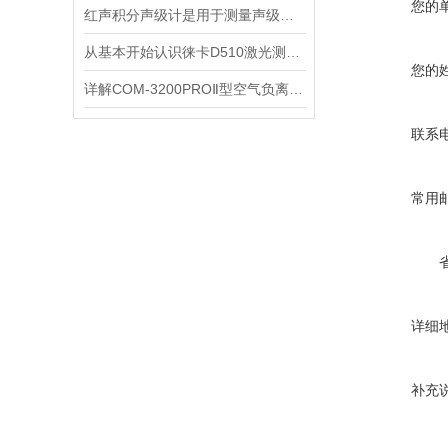
您的
红声积分声级计是用于测量声级和声谱的仪器
从基本开始认识徕卡D510激光测距仪
您的
详解COM-3200PROⅡ型空气负离子的成分与结构
联系
常用
详细
补充