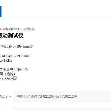
212振动计VB8212测振仪
振动测试仪
VEL)0.5~199.9mm/S
CC)0.5~199.9m/s²
z~1KHz
录测量中大/最小值
接介面（选购）
2 x 32mm
产品：