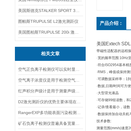
美国斯德克STALKER SPORT 3雷达测速仪
图帕斯TRUPULSE L2激光测距仪
产品介绍：
美国图柏斯TRUPULSE 200i 激光测距仪
美国Extech 
带磁性适配器的远程振动
相关文章
·宽的频率范围:10Hz至
·符合ISO2954基本
空气正负离子检测仪可以实时显示负氧离子浓度
·RMS，峰值或保持
·可调数据采样率：1到
空气离子浓度仪是用于检测空气中离子浓度的精密仪器
·数据,日期/时间可方
红声积分声级计是用于测量声级和声谱的仪器
·大型背光液晶
·可存储99组读数，和
D2激光测距仪的优势主要体现在以下几个方面
·记录/查看最小，读数
RangerEXP多功能表面污染检测仪的维护保养方法
·数据保持加自动关机
技术参数:
矿石负离子检测仪普遍具备宽量程检测特性
测量范围(mm/s)速度2