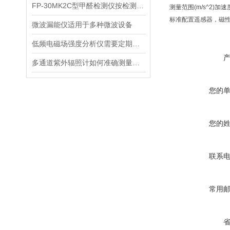
FP-30MK2C型甲醛检测仪按检测方式该如何分类？
测量范围(m/s^2)加速
标准配置遥感器，磁性
微波漏能仪适用于多种微波设备
低频电磁场强度分析仪需要定期进行维护和保养
多通道紫外辐照计如何准确测量看不见的紫外线？
您的
您的
联系
常用