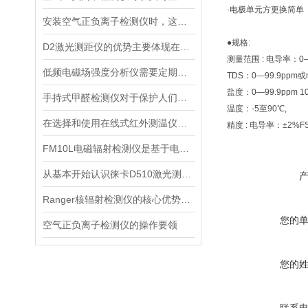
·电极单元方更换简单
安装空气正负离子检测仪时，这几个重要事项是不可忽视的
●规格:
D2激光测距仪的优势主要体现在以下几个方面
测量范围 : 电导率：0—19
低频电磁场强度分析仪需要定期进行维护和保养
TDS：0—99.9ppm或mg
盐度：0—99.9ppm 100
手持式甲醛检测仪对于保护人们的健康非常重要
温度：-5至90℃,
在选择和使用在线式红外测温仪时，以下建议可能会有所帮助
精度 : 电导率：±2%F
FM10L电磁辐射检测仪是基于电磁感应处理技术设计的
从基本开始认识徕卡D510激光测距仪
Ranger核辐射检测仪的核心优势分析
您的
空气正负离子检测仪的操作要领
您的