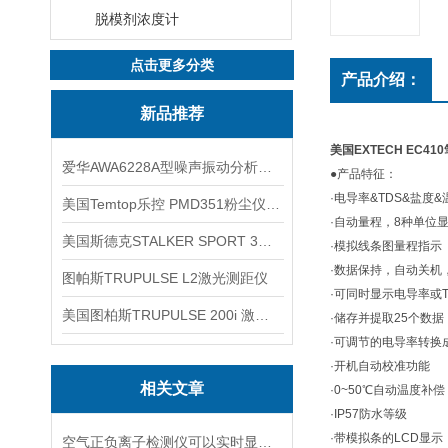
脱模剂浓度计
点击更多分类
产品介绍：
新品推荐
美国EXTECH
EC41
爱华AWA6228A型噪声振动分析仪(声级计)
●产品特征：
·电导率&TDS&盐
美国Temtop乐控 PMD351粉尘仪PM2.5粒子
·自动量程，8种单位显示
美国斯德克STALKER SPORT 3雷达测速仪
·模拟线条图量程指示
·数据保持，自动关机
图帕斯TRUPULSE L2激光测距仪
·可同时显示电导率或
美国图柏斯TRUPULSE 200i 激光测距仪
·储存并提取25个数据
·可调节的电导率转换成T
·开机自动校准功能
相关文章
·0~50℃自动温度补偿
·IP57防水等级
·带模拟条的LCD显示，
空气正负离子检测仪可以实时显示负氧离子浓度