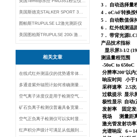
美国Temtop乐控 PMD351粉尘仪PM2.5粒子
3
． 自动选择量
美国斯德克STALKER SPORT 3雷达测速仪
4
．
oC/oF
转换按
5
． 自动数值保
图帕斯TRUPULSE L2激光测距仪
6
． 红外线测温
美国图柏斯TRUPULSE 200i 激光测距仪
7
． 带背光源
LC
产品技术指标
显示屏
3-1/2 (1
相关文章
测温量程范围
-50oC to 650oC
分辨率
200
°以内
在线式红外测温仪的优势通常体现在非接触测量上
响应时间
小于
多通道紫外辐照计如何准确测量看不见的紫外线？
采样速率
2.5
次
过载提示
显示屏
空气离子浓度仪是用于检测空气中离子浓度的精密仪器
极性显示
自动
(
矿石负离子检测仪普遍具备宽量程检测特性
发射率
固定发
视场
测量距
空气正负离子检测仪可以实时显示负氧离子浓度
激光管发射功率
红声积分声级计可满足从低频到高频的复杂环境监测
光谱响应
6
～
1