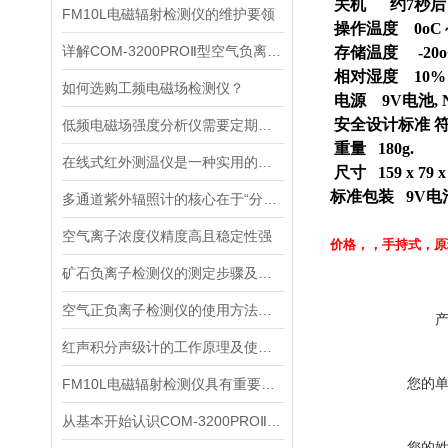
关机
约
7
秒后
FM10L电磁辐射检测仪的维护要领
操作温度
0oC
详解COM-3200PROⅡ型空气负离子的成分与结构
存储温度
-20
相对湿度
10%
如何选购工频电磁场检测仪？
电源
9V
电池
,
安全设计标准 
低频电磁场强度分析仪需要定期进行维护和保养
重量
180g.
在线式红外测温仪是一种实用的温度监测工具
尺寸
159 x 79 
标准包装
9V
电
多通道紫外辐照计的核心在于“分光”与“同步采集”两个环节
空气离子浓度仪精度高且稳定性强
价格
，
，
手持式
，
原
矿石负离子检测仪的测定步骤及使用注意事项
空气正负离子检测仪的使用方法很简单，看完您就知道了
红声积分声级计的工作原理及使用注意
您的
FM10L电磁辐射检测仪具有重要的应用价值
从基本开始认识COM-3200PROⅡ型空气负离子
您的