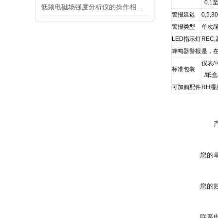
0.1
低频电磁场强度分析仪的操作相对简单
警报延迟
0,5,3
警报类型
单次/
LED指示灯
REC
蜂鸣器警报
是，在
仪表/
标准包装
/纸盒
可加购配件
RH湿
您的
您的
联系