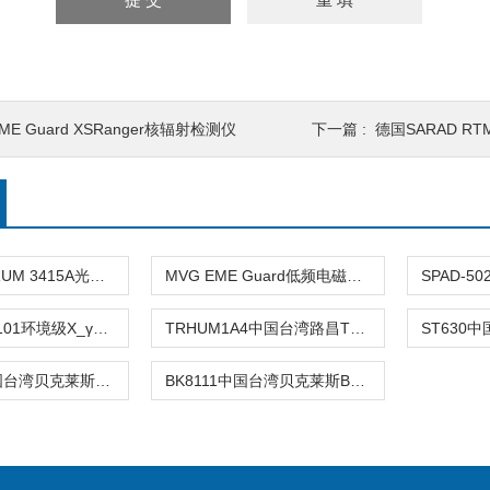
ME Guard XSRanger核辐射检测仪
下一篇 :
德国SARAD RT
美国SPECTRUM 3415A光量子计
MVG EME Guard低频电磁场强度分析仪
NT6101NT6101环境级X_γ辐射检测仪
TRHUM1A4中国台湾路昌TR-HUM1A4湿度传送器TRH
BK8110A中国台湾贝克莱斯BK-8110A红外线温度
BK8111中国台湾贝克莱斯BK8111