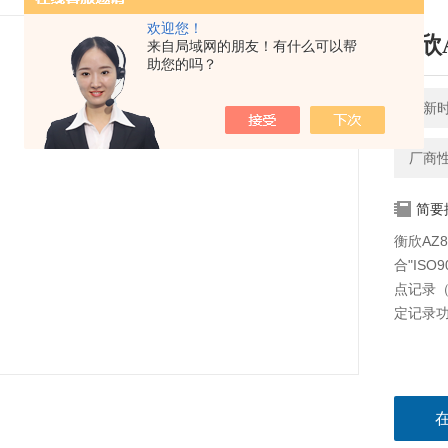
欢迎您！
衡欣
来自局域网的朋友！有什么可以帮
助您的吗？
更新时间
厂商
简要
衡欣AZ
合"IS
点记录（
定记录功