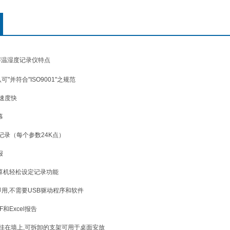
大屏温湿度记录仪特点
可"并符合"ISO9001"之规范
速度快
幕
点记录（每个参数24K点）
报
算机轻松设定记录功能
插即用,不需要USB驱动程序和软件
和Excel报告
可挂在墙上,可拆卸的支架可用于桌面安放