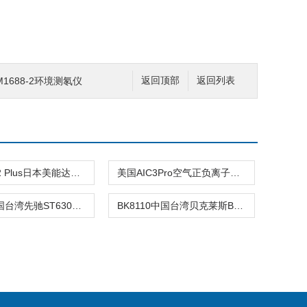
M1688-2环境测氡仪
返回顶部
返回列表
SPAD-502 Plus日本美能达SPAD-502 Plus叶绿素
美国AIC3Pro空气正负离子检测仪
ST630中国台湾先驰ST630、ST632经济型红外
BK8110中国台湾贝克莱斯BK8110测温枪BK-811