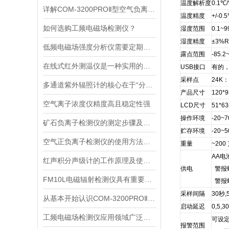
温度解析度
0.1℃
详解COM-3200PROⅡ型空气负离子的成分与结构
温度精度
+/-0.
如何选购工频电磁场检测仪？
湿度范围
0.1~
湿度精度
±3%R
低频电磁场强度分析仪需要定期进行维护和保养
露点范围
-85.2
在线式红外测温仪是一种实用的温度监测工具
USB接口
有的，
采样点
24K：
多通道紫外辐照计的核心在于“分光”与“同步采集”两个环节
产品尺寸
120*
空气离子浓度仪精度高且稳定性强
LCD尺寸
51*6
操作环境
-20
矿石负离子检测仪的测定步骤及使用注意事项
贮存环境
-20~
空气正负离子检测仪的使用方法很简单，看完您就知道了
重量
~200
AA电
红声积分声级计的工作原理及使用注意
供电
警报
FM10L电磁辐射检测仪具有重要的应用价值
警报
采样间隔
30秒,5
从基本开始认识COM-3200PROⅡ型空气负离子
启动延迟
0,5,
工频电磁场检测仪应用领域广泛且功能重要
可设定
报警范围