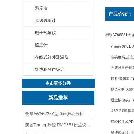
温度表
产品介绍：
风速风量计
电子气象仪
衡欣AZ88081
照度计
产品皆为"CE认
在线式红外测温仪
准确度高,反应
大液晶显示屏
红声积分声级计
最多48,000
点击更多分类
视觉和听觉警
新品推荐
通过按键或计
USB 2.0即
爱华AWA6228A型噪声振动分析仪(声级计)
可轻松生成PDF
美国Temtop乐控 PMD351粉尘仪PM2.5粒子
壁挂式设计,