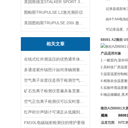
美国斯德克STALKER SPORT 3雷达测速仪
记录器底部有
图帕斯TRUPULSE L2激光测距仪
由4个AA电池
美国图柏斯TRUPULSE 200i 激光测距仪
可记录温度、湿度
88081 AZ衡欣
相关文章
产品适用对象
在线式红外测温仪的优势通常体现在非接触测量上
1.一般室内,室外
2.高科技厂房温
多通道紫外辐照计如何准确测量看不见的紫外线？
3.温室温度控制检
空气离子浓度仪是用于检测空气中离子浓度的精密仪器
4.精致农业温度
5.实验环境温度
矿石负离子检测仪普遍具备宽量程检测特性
6.物品储藏处,美
空气正负离子检测仪可以实时显示负氧离子浓度
衡欣AZ88081
红声积分声级计可满足从低频到高频的复杂环境监测
​规格
8808
FM10L电磁辐射检测仪的维护要领
温度范围
NTC热