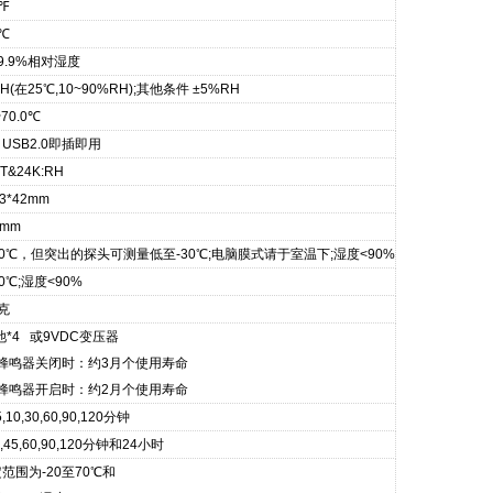
/℉
5℃
99.9%相对湿度
H(在25℃,10~90%RH);其他条件 ±5%RH
~70.0℃
USB2.0即插即用
T&24K:RH
93*42mm
3mm
~70℃，但突出的探头可测量低至-30℃;电脑膜式请于室温下;湿度<90%
50℃;湿度<90%
 克
池*4 或9VDC变压器
蜂鸣器关闭时：约3月个使用寿命
蜂鸣器开启时：约2月个使用寿命
,10,30,60,90,120分钟
30,45,60,90,120分钟和24小时
范围为-20至70℃和