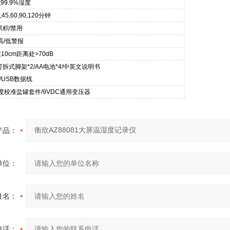
至99.9%湿度
0,45,60,90,120分钟
累积/禁用
,高/低警报
10cm距离处>70dB
可拆式脚架*2/AA电池*4/中英文说明书
/USB数据线
度校准盐罐套件/9VDC通用变压器
产品：
单位：
姓名：
电话：