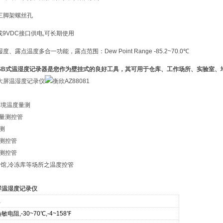
三脚架螺丝孔
或9VDC接口供电,可长期使用
、露点温度多合一功能，露点范围：Dew Point Range -85.2~70.0℃
 USB式温湿度记录器
是您作为壁挂式的良好工具，其可用于仓库、工作场所、实验室、
环境温度量测
度量测控管
测
量测控管
量测控管
术馆,冷冻库等场所之温度控管
大屏温湿度记录仪
1
敏电阻,-30~70℃,-4~158℉