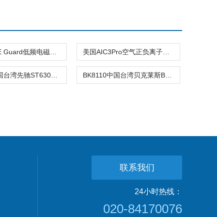
MVG EME Guard低频电磁场强度分析仪
美国AIC3Pro空气正负离子检测仪
ST630中国台湾先驰ST630、ST632经济型红外
BK8110中国台湾贝克莱斯BK8110测温枪BK-811
联系我们
24小时热线：
020-84170076