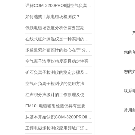
详解COM-3200PROⅡ型空气负离子的成分与结构
如何选购工频电磁场检测仪？
低频电磁场强度分析仪需要定期进行维护和保养
在线式红外测温仪是一种实用的温度监测工具
多通道紫外辐照计的核心在于“分光”与“同步采集”两个环节
您的
空气离子浓度仪精度高且稳定性强
您的
矿石负离子检测仪的测定步骤及使用注意事项
空气正负离子检测仪的使用方法很简单，看完您就知道了
联系
红声积分声级计的工作原理及使用注意
FM10L电磁辐射检测仪具有重要的应用价值
常用
从基本开始认识COM-3200PROⅡ型空气负离子
工频电磁场检测仪应用领域广泛且功能重要