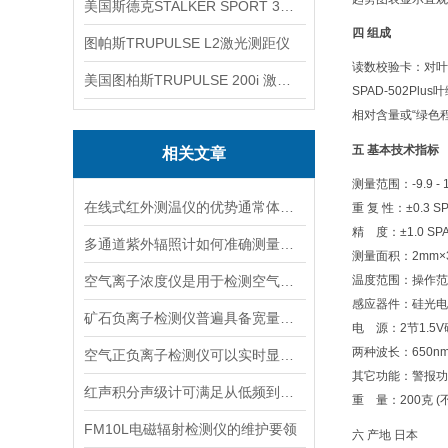
美国斯德克STALKER SPORT 3雷达测速仪
四 组成
图帕斯TRUPULSE L2激光测距仪
读数校验卡：对叶
美国图柏斯TRUPULSE 200i 激光测距仪
SPAD-502Pl
相对含量或
“
绿色
五 基本技术指标
相关文章
测量范围：
-9.9 -
在线式红外测温仪的优势通常体现在非接触测量上
重 复 性：
±0.3 S
精
度：
±1.0 SP
多通道紫外辐照计如何准确测量看不见的紫外线？
测量面积：
2mm×
空气离子浓度仪是用于检测空气中离子浓度的精密仪器
温度范围：操作范
感应器件：硅光电
矿石负离子检测仪普遍具备宽量程检测特性
电
源：
2
节
1.5V
两种波长：
650n
空气正负离子检测仪可以实时显示负氧离子浓度
其它功能：警报功
红声积分声级计可满足从低频到高频的复杂环境监测
重
量：
200
克
(
FM10L电磁辐射检测仪的维护要领
六 产地 日本