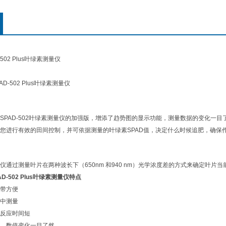
502 Plus叶绿素测量仪
SPAD-502
叶绿素测量仪的加强版，增添了趋势图的显示功能，测量数据的变化一目
您进行有效的田间控制，并可依据测量的叶绿素
SPAD
值，决定什么时候追肥，确保
仪通过测量叶片在两种波长下（
650nm
和
940 nm
）光学浓度差的方式来确定叶片当
D-502 Plus叶绿素测量仪特点
带方便
中测量
反应时间短
、数值变化一目了然