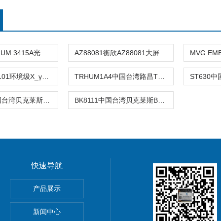
美国SPECTRUM 3415A光量子计
AZ88081衡欣AZ88081大屏温湿度记录仪
NT6101NT6101环境级X_γ辐射检测仪
TRHUM1A4中国台湾路昌TR-HUM1A4湿度传送器TRH
BK8110A中国台湾贝克莱斯BK-8110A红外线温度
BK8111中国台湾贝克莱斯BK8111
快速导航
产品展示
分析仪
新闻中心