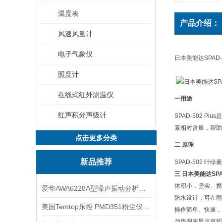
温度表
产品介绍：
风速风量计
电子气象仪
日本美能达SPAD-
照度计
在线式红外测温仪
一用途
红声积分声级计
SPAD-502 Plus
是
素相对含量，帮助
点击更多分类
二 原理
新品推荐
SPAD-502
叶绿素
三 日本美能达SPA
体积小，坚实、携
爱华AWA6228A型噪声振动分析仪(声级计)
防水设计，可在雨
美国Temtop乐控 PMD351粉尘仪PM2.5粒子
操作简单、快速，
趋势图表显示直观