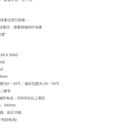
绿素仪进行校验；
us叶绿素仪：测量植物的叶绿素
程度
"
 199.9 SPAD
PAD
AD
3mm
围为
0 ~ 50℃
；储存范围为
-20 ~ 55℃
二极管
碱性电池；
20000
次以上测定
m
、
940nm
能、校正功能
不包括电池
)