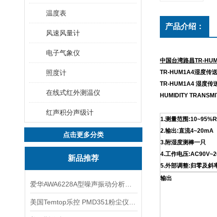
温度表
产品介绍：
风速风量计
电子气象仪
中国台湾路昌TR-HUM
照度计
TR-HUM1A4湿度传
TR-HUM1A4 湿度传
在线式红外测温仪
HUMIDITY TRANSMI
红声积分声级计
1.测量范围:10~95%R
2.输出:直流4~20mA
点击更多分类
3.附湿度测棒一只
4.工作电压:AC90V~26
新品推荐
5.外部调整:归零及斜
输出
爱华AWA6228A型噪声振动分析仪(声级计)
美国Temtop乐控 PMD351粉尘仪PM2.5粒子