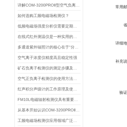
详解COM-3200PROⅡ型空气负离子的成分与结构
常用
如何选购工频电磁场检测仪？
低频电磁场强度分析仪需要定期进行维护和保养
在线式红外测温仪是一种实用的温度监测工具
详细
多通道紫外辐照计的核心在于“分光”与“同步采集”两个环节
空气离子浓度仪精度高且稳定性强
补充
矿石负离子检测仪的测定步骤及使用注意事项
空气正负离子检测仪的使用方法很简单，看完您就知道了
红声积分声级计的工作原理及使用注意
验
FM10L电磁辐射检测仪具有重要的应用价值
从基本开始认识COM-3200PROⅡ型空气负离子
工频电磁场检测仪应用领域广泛且功能重要