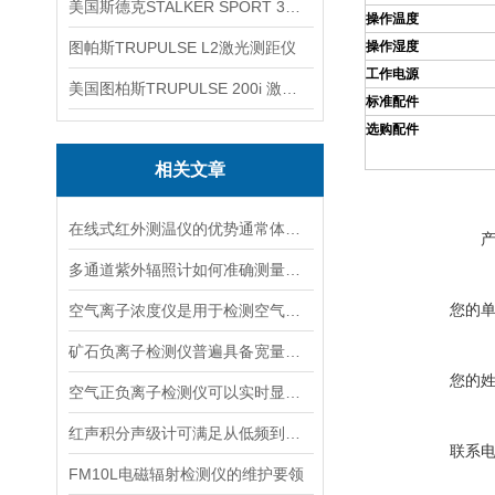
美国斯德克STALKER SPORT 3雷达测速仪
操作温度
图帕斯TRUPULSE L2激光测距仪
操作湿度
工作电源
美国图柏斯TRUPULSE 200i 激光测距仪
标准配件
选购配件
相关文章
在线式红外测温仪的优势通常体现在非接触测量上
多通道紫外辐照计如何准确测量看不见的紫外线？
您的
空气离子浓度仪是用于检测空气中离子浓度的精密仪器
矿石负离子检测仪普遍具备宽量程检测特性
您的
空气正负离子检测仪可以实时显示负氧离子浓度
红声积分声级计可满足从低频到高频的复杂环境监测
联系
FM10L电磁辐射检测仪的维护要领