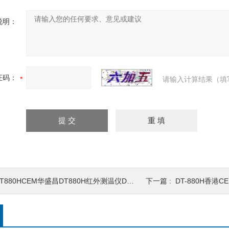
说明：
证码：
请输入计算结果（填
T880HCEM华盛昌DT880H红外测温仪DT-88
下一篇 :
DT-880H香港CEM