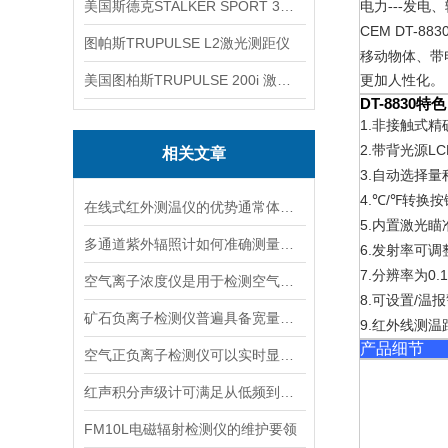
美国斯德克STALKER SPORT 3雷达测速仪
电力---发
CEM DT-883
图帕斯TRUPULSE L2激光测距仪
移动物体、带
美国图柏斯TRUPULSE 200i 激光测距仪
更加人性化。
DT-8830
特色
1.
非接触式精
2.
LC
带背光源
相关文章
3.
自动选择量
4.
/
转换按
℃
℉
在线式红外测温仪的优势通常体现在非接触测量上
5.
内置激光瞄
多通道紫外辐照计如何准确测量看不见的紫外线？
6.
发射率可调
7.
0.
分辨率为
空气离子浓度仪是用于检测空气中离子浓度的精密仪器
8.
/
可设置
温报
矿石负离子检测仪普遍具备宽量程检测特性
9.
红外线测温
产品细节
空气正负离子检测仪可以实时显示负氧离子浓度
红声积分声级计可满足从低频到高频的复杂环境监测
FM10L电磁辐射检测仪的维护要领