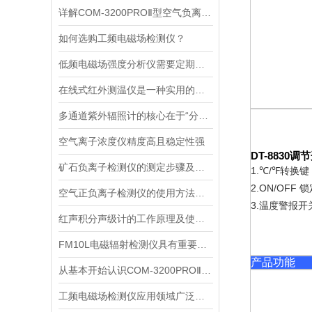
详解COM-3200PROⅡ型空气负离子的成分与结构
如何选购工频电磁场检测仪？
低频电磁场强度分析仪需要定期进行维护和保养
在线式红外测温仪是一种实用的温度监测工具
多通道紫外辐照计的核心在于“分光”与“同步采集”两个环节
空气离子浓度仪精度高且稳定性强
DT-8830
调节
矿石负离子检测仪的测定步骤及使用注意事项
1.
/
转换键
℃
℉
2.ON/OFF
锁
空气正负离子检测仪的使用方法很简单，看完您就知道了
3.
温度警报开
红声积分声级计的工作原理及使用注意
FM10L电磁辐射检测仪具有重要的应用价值
产品功能
从基本开始认识COM-3200PROⅡ型空气负离子
工频电磁场检测仪应用领域广泛且功能重要