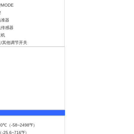
MODE
键
键
瞄准器
线传感器
扳机
/
盖
其他调节开关
70
（
-58~2498
）
℃
℉
（
-25.6~716
）
℉