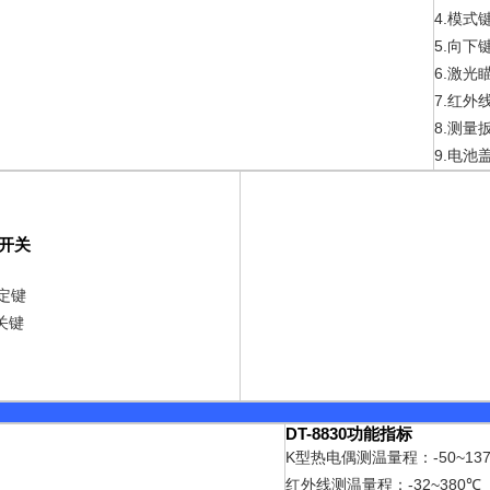
4.
模式
5.
向下
6.
激光
7.
红外
8.
测量
9.
电池
开关
定键
关键
DT-8830
功能指标
K
-50~13
型热电偶测温量程：
红外线测温量程：
-32~380
℃