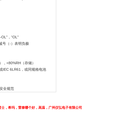
“-OL"
“OL"
，
减号（
-
）表明负极
<80%RH
），
（存储）
IEC 6LR61
或
，或同规格电池
安全规范
普士
，
希玛
，雷泰
哪个好
，
高温
，广州仪弘电子有限公司