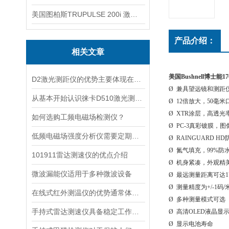
美国图柏斯TRUPULSE 200i 激光测距仪
产品介绍：
相关文章
美国Bushnell博士能17
D2激光测距仪的优势主要体现在以下几个方面
Ø 兼具望远镜和测距
从基本开始认识徕卡D510激光测距仪
Ø 12倍放大，50毫
Ø XTR涂层，高透
如何选购工频电磁场检测仪？
Ø PC-3真彩镀膜，
低频电磁场强度分析仪需要定期进行维护和保养
Ø RAINGUARD
Ø 氮气填充，99%防
101911雷达测速仪的优点介绍
Ø 机身紧凑，外观精
微波漏能仪适用于多种微波设备
Ø 最远测量距离可达1
Ø 测量精度为+/-1码/
在线式红外测温仪的优势通常体现在非接触测量上
Ø 多种测量模式可选
手持式雷达测速仪具备稳定工作的特点
Ø 高清OLED液晶显
Ø 显示电池寿命