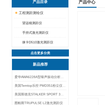
产品目录
产品中心
工程测距测绘仪
望远镜测距仪
手持式激光测距仪
徕卡D510激光测距仪
点击更多分类
新品推荐
爱华AWA6228A型噪声振动分析仪(声级计)
美国Temtop乐控 PMD351粉尘仪PM2.5粒子
美国斯德克STALKER SPORT 3雷达测速仪
图帕斯TRUPULSE L2激光测距仪