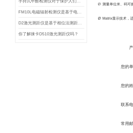
手持式甲醛检测仪对于保护人们的健康非常重要
Ø 测量单位米、码可
FM10L电磁辐射检测仪是基于电磁感应处理技术设计的
Ø Matrix显示技
D2激光测距仪是基于相位法测距原理设计的精密测量设备
你了解徕卡D510激光测距仪吗？
您的
您的
联系
常用