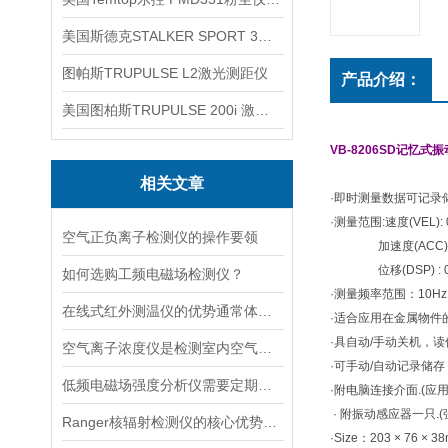
美国斯德克STALKER SPORT 3雷达测速仪
图帕斯TRUPULSE L2激光测距仪
产品介绍：
美国图柏斯TRUPULSE 200i 激光测距仪
VB-8206SD记忆式
相关文章
·即时测量数据可记录储
·测量范围:速度(VEL): 0
空气正负离子检测仪的操作要领
加速度(ACC): 0.5
位移(DSP) : 0.0
如何选购工频电磁场检测仪？
·测量频率范围：10Hz ~
在线式红外测温仪的优势通常体现在非接触测量上
·适合应用在金属物件
·具自动/手动关机，读
空气离子浓度仪是检测室内空气离子浓度的设备
·可手动/自动记录储
低频电磁场强度分析仪需要定期进行维护和保养
·附电脑连接介面.(应用
· 附振动感应器一只.
Ranger核辐射检测仪的核心优势分析
·Size：203 × 76 × 3