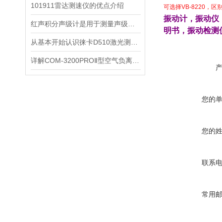
101911雷达测速仪的优点介绍
可选择VB-8220，区别
振动计，振动仪
红声积分声级计是用于测量声级和声谱的仪器
明书
，
振动
检测
从基本开始认识徕卡D510激光测距仪
详解COM-3200PROⅡ型空气负离子的成分与结构
您的
您的
联系
常用