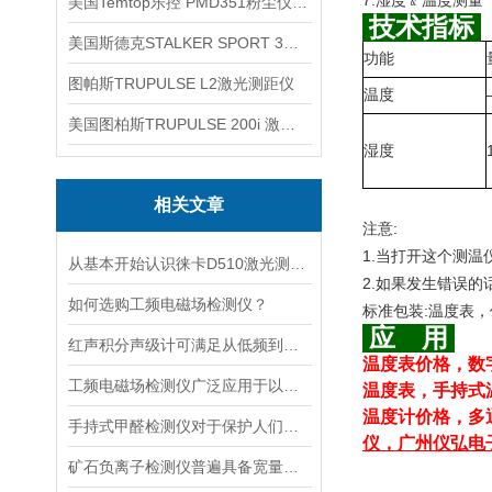
7.
湿度﹠温度测量
美国Temtop乐控 PMD351粉尘仪PM2.5粒子
技术指标
美国斯德克STALKER SPORT 3雷达测速仪
功能
图帕斯TRUPULSE L2激光测距仪
温度
美国图柏斯TRUPULSE 200i 激光测距仪
湿度
相关文章
注意
:
1.
当打开这个测温
从基本开始认识徕卡D510激光测距仪
2.
如果发生错误的
如何选购工频电磁场检测仪？
标准包装
:
温度表，
应 用
红声积分声级计可满足从低频到高频的复杂环境监测
温度表价格，数
工频电磁场检测仪广泛应用于以下领域
温度表，手持式
温度计价格，多
手持式甲醛检测仪对于保护人们的健康非常重要
仪，广州仪弘电
矿石负离子检测仪普遍具备宽量程检测特性