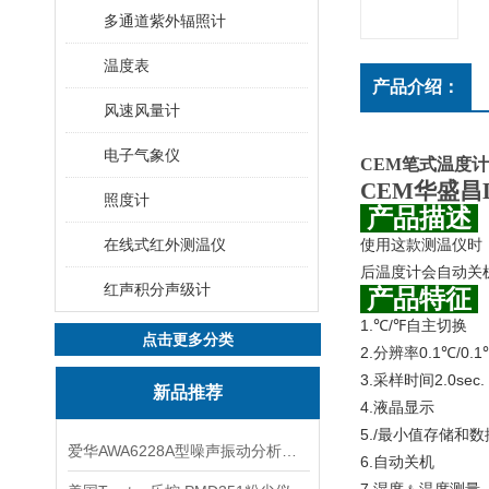
多通道紫外辐照计
温度表
产品介绍：
风速风量计
电子气象仪
CEM笔式温度计
CEM
华盛昌
照度计
产品描述
在线式红外测温仪
使用这款测温仪时
后温度计会自动关
红声积分声级计
产品特征
1.℃/℉
自主切换
点击更多分类
2.
0.1℃/0.1
分辨率
3.
2.0sec.
采样时间
新品推荐
4.
液晶显示
5.
/
最小值存储和数
爱华AWA6228A型噪声振动分析仪(声级计)
6.
自动关机