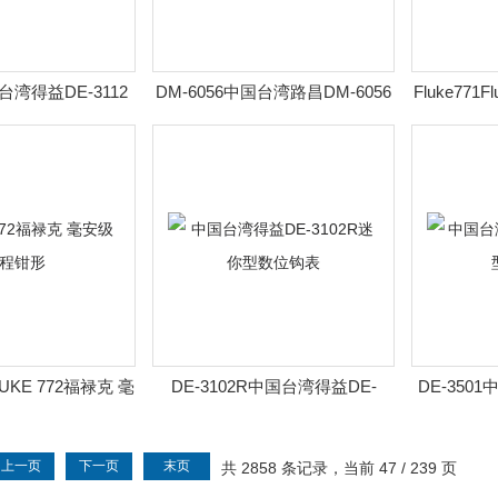
国台湾得益DE-3112
DM-6056中国台湾路昌DM-6056
Fluke771
型交直流数
多功能交直流钳
LUKE 772福禄克 毫
DE-3102R中国台湾得益DE-
DE-350
过程钳形
3102R迷你型数位钩表
数
上一页
下一页
末页
共 2858 条记录，当前 47 / 239 页