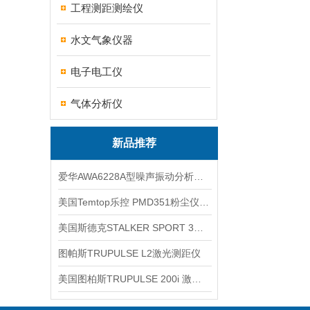
工程测距测绘仪
水文气象仪器
电子电工仪
气体分析仪
新品推荐
爱华AWA6228A型噪声振动分析仪(声级计)
美国Temtop乐控 PMD351粉尘仪PM2.5粒子
美国斯德克STALKER SPORT 3雷达测速仪
图帕斯TRUPULSE L2激光测距仪
美国图柏斯TRUPULSE 200i 激光测距仪