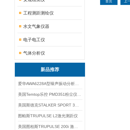
首页
上
工程测距测绘仪
水文气象仪器
电子电工仪
气体分析仪
新品推荐
爱华AWA6228A型噪声振动分析仪(声级计)
美国Temtop乐控 PMD351粉尘仪PM2.5粒子
美国斯德克STALKER SPORT 3雷达测速仪
图帕斯TRUPULSE L2激光测距仪
美国图柏斯TRUPULSE 200i 激光测距仪