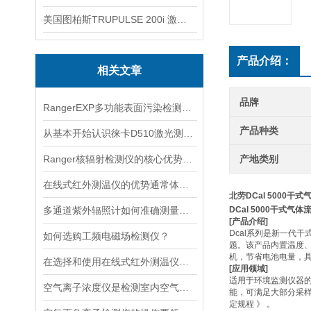
美国图柏斯TRUPULSE 200i 激光测距仪
产品介绍：
相关文章
品牌
RangerEXP多功能表面污染检测仪的维护保养方法
产品种类
从基本开始认识徕卡D510激光测距仪
Ranger核辐射检测仪的核心优势分析
产地类别
在线式红外测温仪的优势通常体现在非接触测量上
北劳DCal 5000
多通道紫外辐照计如何准确测量看不见的紫外线？
DCal 5000干式气
[产品介绍]
Dcal系列是新一代
如何选购工频电磁场检测仪？
题。该产品内置温度
机，节省电池电量，
在选择和使用在线式红外测温仪时，以下建议可能会有所帮助
[应用领域]
适用于环境监测仪器
空气离子浓度仪是检测室内空气离子浓度的设备
能，可满足大部分采样
定规程 》 。