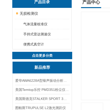
产品目录
产品中心
无损检测仪
气体流量校准仪
手持式雷达测速仪
便携式真空计
点击更多分类
新品推荐
爱华AWA6228A型噪声振动分析仪(声级计)
美国Temtop乐控 PMD351粉尘仪PM2.5粒子
美国斯德克STALKER SPORT 3雷达测速仪
图帕斯TRUPULSE L2激光测距仪