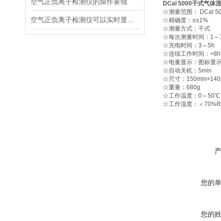
空气正负离子检测仪的操作要领
DCal 5000干式气
☆测量范围： DCal 50
空气正负离子检测仪可以实时显示负氧离子浓度
☆精确度：≤±1%
☆测量方式：干式
☆每次测量时间：1～1
☆充电时间：3～5h
☆连续工作时间：>8h
☆电量显示：图标显
☆自动关机：5min
☆尺寸：150mm×140
☆重量：680g
☆工作温度：0～50℃
☆工作湿度：＜70%R
您的
您的