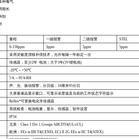
测多种毒气
周期长
拆卸
射
量程
一级报警
二级报警
STEL
0-150ppm
3ppm
5ppm
5ppm
采用灵敏度漂移补偿技术，允许每隔一年标定一次
传感器：至少
2
年
电池：大于
3
年
(3V
锂电池
)
-20
℃～
+50
℃
5
％～
95
％
RH
声、光、振动报警，分贝值：
10
厘米
95
分贝
大屏幕液晶显示窗口，可显示浓度值及当前的工作状态字符提示
Reflex*
可更换电化学传感器
系统检查：电池电量，显示，传感器，软件设置
IP54
北美：
Class 1 Div 1 Groups ABCDT4(UL/cUL)
欧洲：
EEx ia IIB T4(CENEL EC) II 2G EEx ia IIC T4(ATEX)