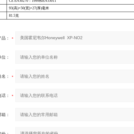
CE EN50270
：
1999
和
EN55011
93(
高
)
×
50(
宽
)
×
27(
厚
)
毫米
81.5
克
产品：
单位：
姓名：
电话：
邮箱：
省份：