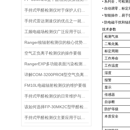
• 系列全，可检
• 自动调零，标定
手持式甲醛检测仪对于保护人们的健康非常重要
• 智能操作，易于
手持式雷达测速仪的优点之一就是采用了非接触式测量方式
• 防电磁干扰和辐
技术参数
工频电磁场检测仪广泛应用于以下领域
检测气体
Ranger核辐射检测仪的核心优势分析
二氧化氮
标定周期
空气正负离子检测仪的操作要领
工作寿命
RangerEXP多功能表面污染检测仪的维护保养方法
工作温度
湿度
详解COM-3200PROⅡ型空气负离子的成分与结构
报警
FM10L电磁辐射检测仪的维护要领
显示
传感器
手持式甲醛检测仪的日常维护与保养方法
自诊断
该如何选择FP-30MK2C型甲醛检测仪？
防护等级
本质安全
手持式甲醛检测仪主要应用于以下场景