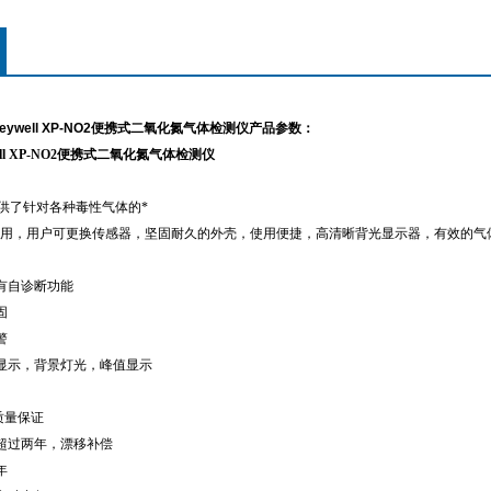
eywell XP-NO2便携式二氧化氮气体检测仪产品参数：
ll XP-NO2
便携式二氧化氮气体检测仪
供了针对各种毒性气体的*
用，用户可更换传感器，坚固耐久的外壳，使用便捷，高清晰背光显示器，有效的气
具有自诊断功能
固
警
符显示，背景灯光，峰值显示
质量保证
命超过两年，漂移补偿
年