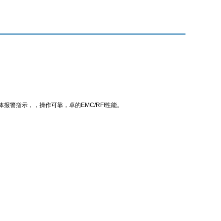
体报警指示，，操作可靠，卓的
EMC/RFI
性能。