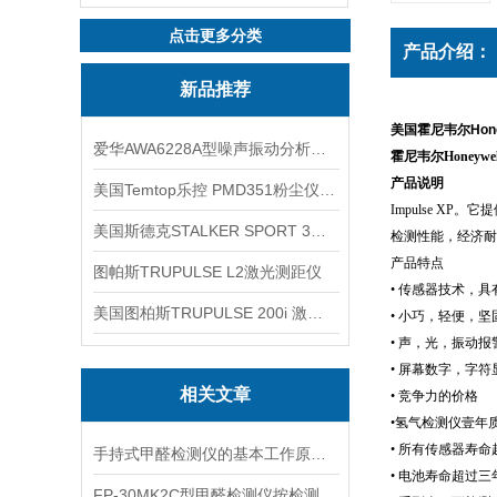
点击更多分类
产品介绍：
新品推荐
美国霍尼韦尔Hon
爱华AWA6228A型噪声振动分析仪(声级计)
霍尼韦尔
Honeywe
产品说明
美国Temtop乐控 PMD351粉尘仪PM2.5粒子
Impulse XP
。它提
美国斯德克STALKER SPORT 3雷达测速仪
检测性能，经济耐
产品特点
图帕斯TRUPULSE L2激光测距仪
• 传感器技术，
美国图柏斯TRUPULSE 200i 激光测距仪
• 小巧，轻便，坚
• 声，光，振动报
• 屏幕数字，字
相关文章
• 竞争力的价格
•氢气检测仪壹年
• 所有传感器寿
手持式甲醛检测仪的基本工作原理讲解
• 电池寿命超过三
FP-30MK2C型甲醛检测仪按检测方式该如何分类？