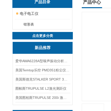
产品目录
产品中心
电子电工仪
钳形表
点击更多分类
新品推荐
爱华AWA6228A型噪声振动分析仪(声级计)
美国Temtop乐控 PMD351粉尘仪PM2.5粒子
美国斯德克STALKER SPORT 3雷达测速仪
图帕斯TRUPULSE L2激光测距仪
美国图柏斯TRUPULSE 200i 激光测距仪