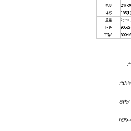
电源
2节R
体积
185(L
重量
约29
附件
9052
可选件
800
您的
您的
联系