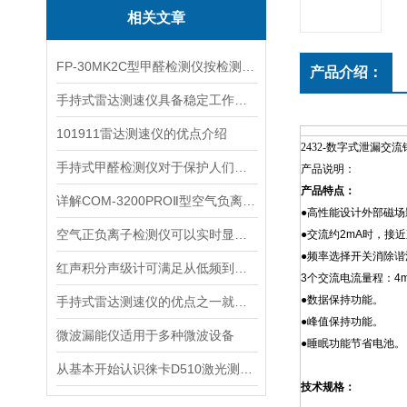
相关文章
FP-30MK2C型甲醛检测仪按检测方式该如何分类？
产品介绍：
手持式雷达测速仪具备稳定工作的特点
101911雷达测速仪的优点介绍
2432-数字式泄漏交
手持式甲醛检测仪对于保护人们的健康非常重要
产品说明：
产品特点：
详解COM-3200PROⅡ型空气负离子的成分与结构
●高性能设计外部磁场
空气正负离子检测仪可以实时显示负氧离子浓度
●交流约2mA时，接近
●频率选择开关消除谐
红声积分声级计可满足从低频到高频的复杂环境监测
3个交流电流量程：4mA/
●数据保持功能。
手持式雷达测速仪的优点之一就是采用了非接触式测量方式
●峰值保持功能。
微波漏能仪适用于多种微波设备
●睡眠功能节省电池。
从基本开始认识徕卡D510激光测距仪
技术规格：