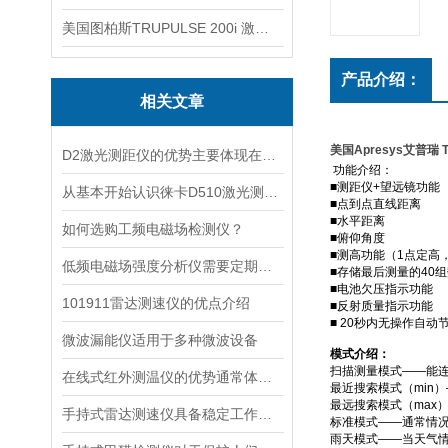
美国图柏斯TRUPULSE 200i 激光测距仪
产品介绍：
相关文章
美国Apresys艾普瑞 
D2激光测距仪的优势主要体现在以下几个方面
功能介绍：
■测距仪+望远镜功能
从基本开始认识徕卡D510激光测距仪
■点到点直线距离
■水平距离
如何选购工频电磁场检测仪？
■俯仰角度
■测高功能（1点定高
低频电磁场强度分析仪需要定期进行维护和保养
■存储最后测量的40
■电池欠压指示功能
101911雷达测速仪的优点介绍
■反射质量指示功能
■ 20秒内无操作自动
微波漏能仪适用于多种微波设备
模式介绍：
扫描测量模式——能
在线式红外测温仪的优势通常体现在非接触测量上
最近搜索模式（min
最远搜索模式（max
手持式雷达测速仪具备稳定工作的特点
标准模式——通常情
雨天模式——当天气