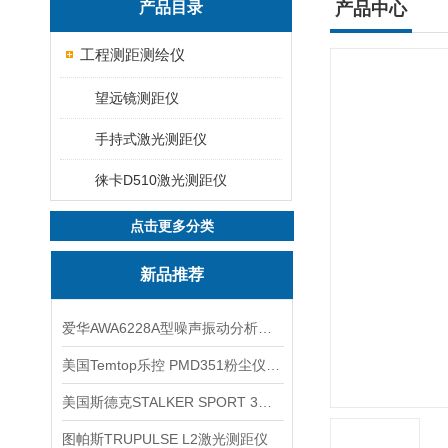
产品目录
产品中心
工程测距测绘仪
望远镜测距仪
手持式激光测距仪
徕卡D510激光测距仪
点击更多分类
新品推荐
爱华AWA6228A型噪声振动分析仪(声级计)
美国Temtop乐控 PMD351粉尘仪PM2.5粒子
美国斯德克STALKER SPORT 3雷达测速仪
图帕斯TRUPULSE L2激光测距仪