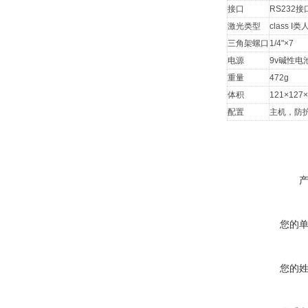
接口
RS232接
激光类型
class 
三角架螺口
1/4"×7
电源
9v碱性电
重量
472g
体积
121×127
配置
主机，防
您的
您的