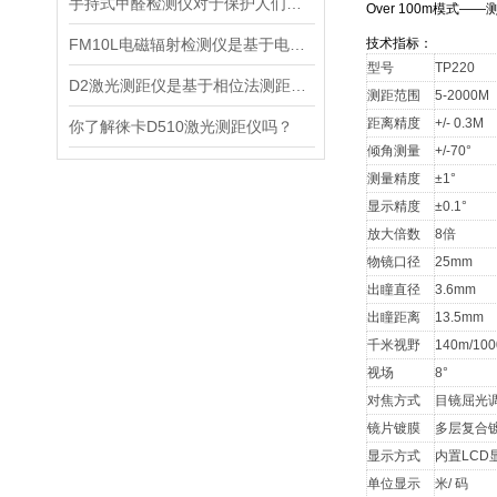
手持式甲醛检测仪对于保护人们的健康非常重要
Over 100m模式
FM10L电磁辐射检测仪是基于电磁感应处理技术设计的
技术指标：
型号
TP220
D2激光测距仪是基于相位法测距原理设计的精密测量设备
测距范围
5-2000M
距离精度
+/- 0.3M
你了解徕卡D510激光测距仪吗？
倾角测量
+/-70°
测量精度
±1°
显示精度
±0.1°
放大倍数
8倍
物镜口径
25mm
出瞳直径
3.6mm
出瞳距离
13.5mm
千米视野
140m/10
视场
8°
对焦方式
目镜屈光
镜片镀膜
多层复合
显示方式
内置LCD
单位显示
米/ 码