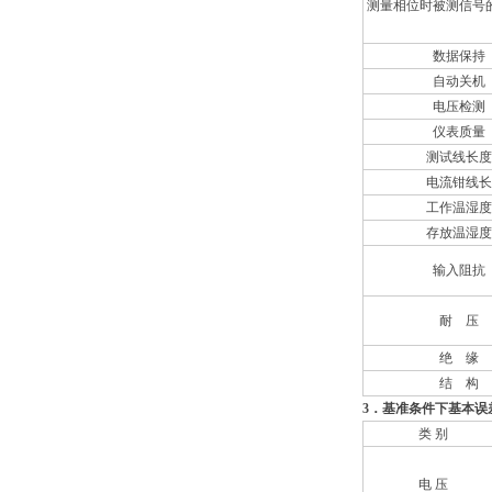
测量相位时被测信号
数据保持
自动关机
电压检测
仪表质量
测试线长度
电流钳线长
工作温湿度
存放温湿度
输入阻抗
耐 压
绝 缘
结 构
3
．基准条件下基本误
类 别
电 压