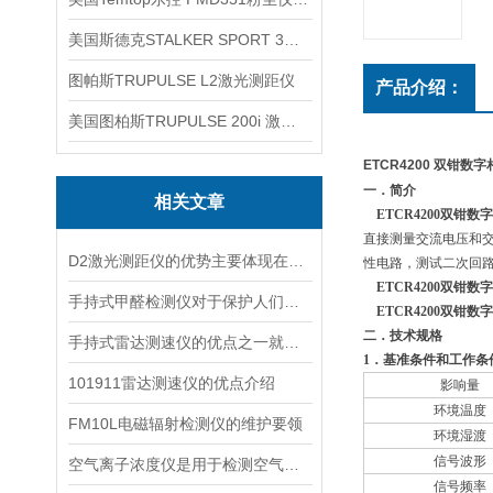
美国斯德克STALKER SPORT 3雷达测速仪
图帕斯TRUPULSE L2激光测距仪
产品介绍：
美国图柏斯TRUPULSE 200i 激光测距仪
ETCR4200 双钳数
一．简介
相关文章
ETCR4200双钳
直接测量交流电压和
D2激光测距仪的优势主要体现在以下几个方面
性电路，测试二次回
ETCR4200双钳
手持式甲醛检测仪对于保护人们的健康非常重要
ETCR4200双钳
二．技术规格
手持式雷达测速仪的优点之一就是采用了非接触式测量方式
1
．基准条件和工作条
101911雷达测速仪的优点介绍
影响量
环境温度
FM10L电磁辐射检测仪的维护要领
环境湿渡
信号波形
空气离子浓度仪是用于检测空气中离子浓度的精密仪器
信号频率