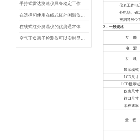
手持式雷达测速仪具备稳定工作的特点
仪表工作电
外电场、磁
在选择和使用在线式红外测温仪时，以下建议可能会有所帮助
被测导线位
在线式红外测温仪的优势通常体现在非接触测量上
2
．一般规格
功 能
空气正负离子检测仪可以实时显示负氧离子浓度
电 源
功 耗
显示模式
LCD尺寸
LCD显示域
仪表尺寸
钳口尺寸
采样速率
量 程