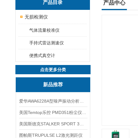
产品目录
产品中心
无损检测仪
气体流量校准仪
手持式雷达测速仪
便携式真空计
点击更多分类
新品推荐
爱华AWA6228A型噪声振动分析仪(声级计)
美国Temtop乐控 PMD351粉尘仪PM2.5粒子
美国斯德克STALKER SPORT 3雷达测速仪
图帕斯TRUPULSE L2激光测距仪