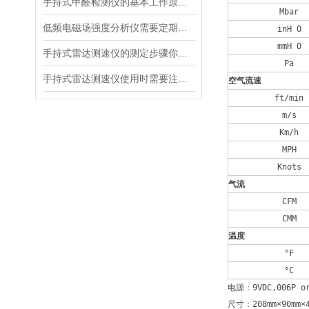
手持式甲醛检测仪的基本工作原理讲解
Mbar
低频电磁场强度分析仪需要定期进行维护和保养
inH O
mmH O
手持式雷达测速仪的测定步骤你都清楚吗？
Pa
手持式雷达测速仪使用时需要注意以下几点
空气流速
ft/min
m/s
Km/h
MPH
Knots
气流
CFM
CMM
温度
°F
°C
电源：9VDC,006P or
尺寸：208mm×90mm×4