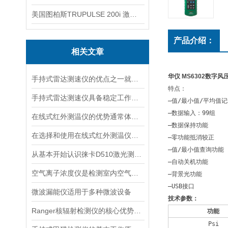
美国图柏斯TRUPULSE 200i 激光测距仪
产品介绍：
相关文章
华仪 MS6302数字风压
手持式雷达测速仪的优点之一就是采用了非接触式测量方式
特点：
手持式雷达测速仪具备稳定工作的特点
—值/最小值/平均值
—数据输入：99组
在线式红外测温仪的优势通常体现在非接触测量上
—数据保持功能
在选择和使用在线式红外测温仪时，以下建议可能会有所帮助
—零功能抵消较正
—值/最小值查询功能
从基本开始认识徕卡D510激光测距仪
—自动关机功能
空气离子浓度仪是检测室内空气离子浓度的设备
—背景光功能
—USB接口
微波漏能仪适用于多种微波设备
技术参数：
Ranger核辐射检测仪的核心优势分析
功能
Psi