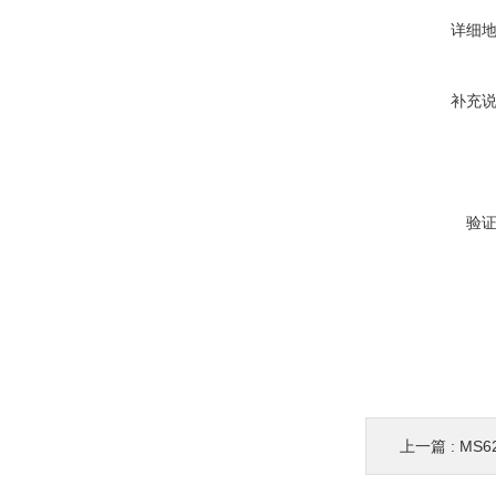
详细
补充
验
上一篇 :
MS6