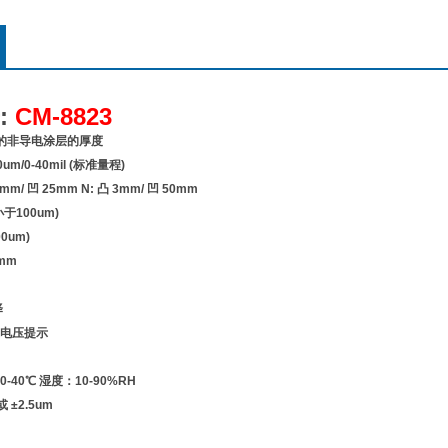
:
CM-8823
上的非导电涂层的厚度
m/0-40mil (标准量程)
mm/ 凹 25mm N: 凸 3mm/ 凹 50mm
小于100um)
0um)
mm
择
电压提示
40℃ 湿度：10-90%RH
或 ±2.5um