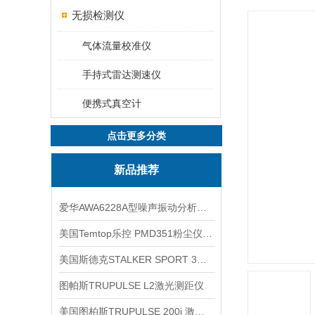
无损检测仪
气体流量校准仪
手持式雷达测速仪
便携式真空计
点击更多分类
新品推荐
爱华AWA6228A型噪声振动分析仪(声级计)
美国Temtop乐控 PMD351粉尘仪PM2.5粒子
美国斯德克STALKER SPORT 3雷达测速仪
图帕斯TRUPULSE L2激光测距仪
美国图柏斯TRUPULSE 200i 激光测距仪