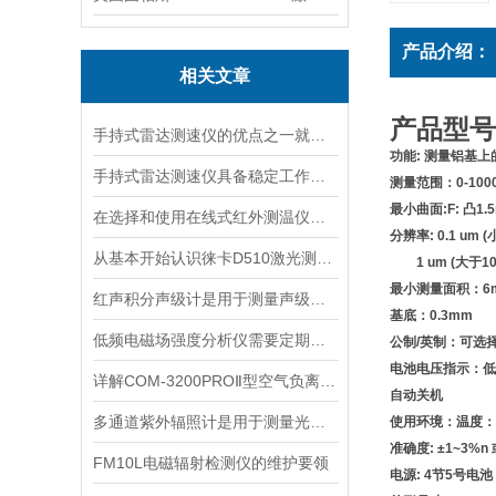
产品介绍：
相关文章
产品型号
手持式雷达测速仪的优点之一就是采用了非接触式测量方式
功能: 测量铝基
手持式雷达测速仪具备稳定工作的特点
测量范围：0-1000u
最小曲面:F: 凸1.5
在选择和使用在线式红外测温仪时，以下建议可能会有所帮助
分辨率: 0.1 um (
从基本开始认识徕卡D510激光测距仪
1 um (大于10
最小测量面积：6
红声积分声级计是用于测量声级和声谱的仪器
基底：0.3mm
低频电磁场强度分析仪需要定期进行维护和保养
公制/英制：可选
电池电压指示：低
详解COM-3200PROⅡ型空气负离子的成分与结构
自动关机
多通道紫外辐照计是用于测量光源输出的仪器
使用环境：温度：0-
准确度: ±1~3%n 
FM10L电磁辐射检测仪的维护要领
电源: 4节5号电池