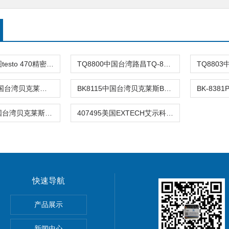
testo 470德图testo 470精密型光学/机械转
TQ8800中国台湾路昌TQ-8800扭力计TQ8800数
BK-8113A中国台湾贝克莱斯BK8113A槍型塗層測
BK8115中国台湾贝克莱斯BK8115涂层测厚仪BK
BK8386P中国台湾贝克莱斯BK8386P双输入差压
407495美国EXTECH艾示科407495压力计绝
快速导航
产品展示
分析仪
新闻中心