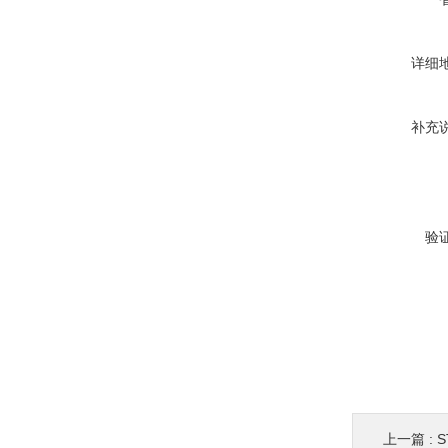
详细
补充
验
上一篇 :
S