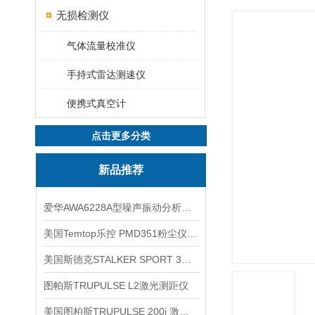
无损检测仪
气体流量校准仪
手持式雷达测速仪
便携式真空计
点击更多分类
新品推荐
爱华AWA6228A型噪声振动分析仪(声级计)
美国Temtop乐控 PMD351粉尘仪PM2.5粒子
美国斯德克STALKER SPORT 3雷达测速仪
图帕斯TRUPULSE L2激光测距仪
美国图柏斯TRUPULSE 200i 激光测距仪