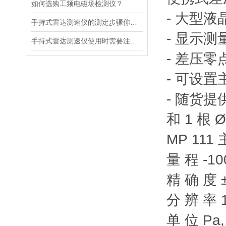
如何选购工频电磁场检测仪？
- 大型
手持式雷达测速仪的测定步骤你都清楚吗？
- 显示测
手持式雷达测速仪使用时需要注意以下几点
- 差压
- 可设
- 随货提
和 1 根 
MP 111
量 程 -10
精 确 度 ±
分 辨 率 1
单 位 Pa,