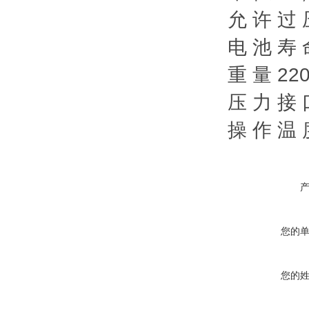
允 许 过 压
电 池 寿 
重 量 220
压 力 接 
操 作 温 度
您的
您的