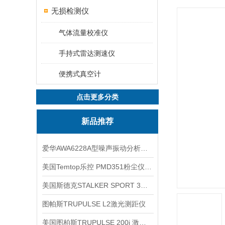
无损检测仪
气体流量校准仪
手持式雷达测速仪
便携式真空计
点击更多分类
新品推荐
爱华AWA6228A型噪声振动分析仪(声级计)
美国Temtop乐控 PMD351粉尘仪PM2.5粒子
美国斯德克STALKER SPORT 3雷达测速仪
图帕斯TRUPULSE L2激光测距仪
美国图柏斯TRUPULSE 200i 激光测距仪