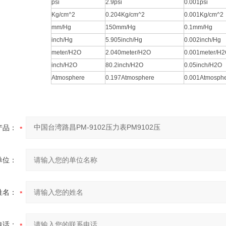
psi
2.9psi
0.001psi
Kg/cm^2
0.204Kg/cm^2
0.001Kg/cm^2
mm/Hg
150mm/Hg
0.1mm/Hg
inch/Hg
5.905inch/Hg
0.002inch/Hg
meter/H2O
2.040meter/H2O
0.001meter/H
inch/H2O
80.2inch/H2O
0.05inch/H2O
Atmosphere
0.197Atmosphere
0.001Atmosph
产品：
单位：
姓名：
电话：