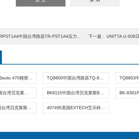
RPST1A4中国台湾路昌TR-PST1A4压力变送器TRP2
下一篇 :
UNITTA.U-508日
testo 470德图testo 470精密型光学/机械转
TQ8800中国台湾路昌TQ-8800扭力计TQ8800数
BK-8113A中国台湾贝克莱斯BK8113A槍型塗層測
BK8115中国台湾贝克莱斯BK8115涂层测厚仪BK
BK8386P中国台湾贝克莱斯BK8386P双输入差压
407495美国EXTECH艾示科407495压力计绝