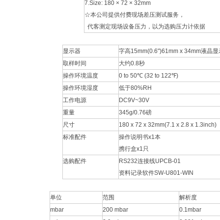
7.Size: 180 × 72 × 32mm
☆本公司提供付费现场差压测试服务，
代客测定现场设备压力，以为选购压力计依据
显示器
字高15mm(0.6")61mm x 34mm液晶
取样时间
大约0.8秒
操作环境温度
0 to 50℃ (32 to 122℉)
操作环境湿度
低于80%RH
工作电源
DC9V~30V
重量
345g/0.76磅
尺寸
180 x 72 x 32mm(7.1 x 2.8 x 1.3inch)
标准配件
操作说明书x1本
携行盒x1只
选购配件
RS232连接线UPCB-01
资料记录软件SW-U801-WIN
单位
范围
解析度
mbar
200 mbar
0.1mbar