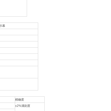
显示幕
精确度
±2%满刻度