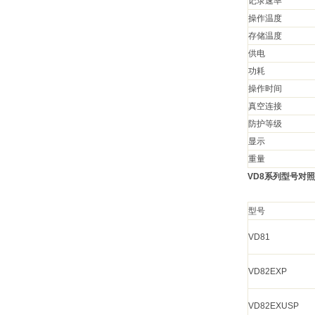
记录速率
操作温度
存储温度
供电
功耗
操作时间
真空连接
防护等级
显示
重量
VD8
系列型号对照
型号
VD81
VD82EXP
VD82EXUSP