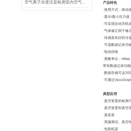
空气离子浓度仪是检测室内空气离子浓度的设备
产品特色
·使用方式：移动
·显示
/最小压力值
·可实现自动关机
·气体修正因子修
·传感器良好的冷
·可选数据记录功
·电池供电
·测量单位：
mbar,
带有数据记录功能
·数据存储可达2
·可通过
VacuG
典型应用
·真空装置的检测
·真空装置和真空
·蒸发器
·泄漏测试、真空
·包装机器