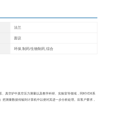
法兰
面议
环保,制药/生物制药,综合
空泵、真空炉中真空压力测量以及教学科研、实验室等领域，同时
VD8系
software）把测量数据传输到计算机中以便对其进一步分析处理。应客户要求，