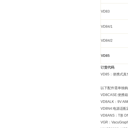
VD83
VD84/1
VD84/2
VD85
订货代码
VD85：便携式真空
以下配件需单独购
VD8CASE:便携箱
VD8ALK：
9V A
VD8N4:电源适配
VD8ANS：T形 
VGR：VacuGra