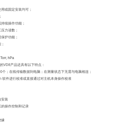
使用或固定安装均可；
；
或持续操作功能；
正压力读数；
凝保护功能；
能；
 Torr, hPa
的
VD8产品还具有以下特点：
000个；在线传输数据到电脑；在测量状态下无需与电脑相连；
raph 软件进行校准或直接通过对主机本身操作校准
与安装
泵的操作控制和记录
绝缘