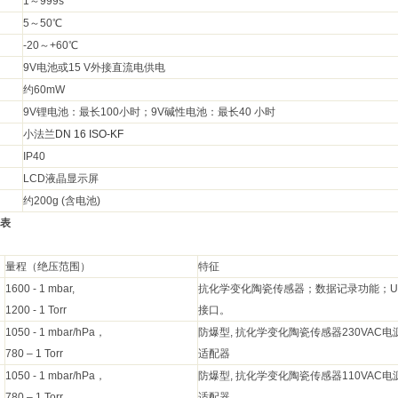
1～
999s
5～
50℃
-20～
+60℃
9V电池或
15 V外接直流电供电
约
60mW
9V锂电池：最长
100小时；9V碱性电池：最长40 小时
小法兰
DN 16 ISO-KF
IP40
LCD液晶显示屏
约
200g (含电池)
表
量程（绝压范围）
特征
1600 - 1 mbar,
抗化学变化陶瓷传感器；数据记录功能；
U
1200 - 1 Torr
接口。
1050 - 1 mbar/hPa，
防爆型
, 抗化学变化陶瓷传感器230VAC电
780 – 1 Torr
适配器
1050 - 1 mbar/hPa，
防爆型
, 抗化学变化陶瓷传感器110VAC电
780 – 1 Torr
适配器