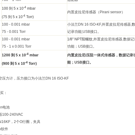
-4
100
到
5 x 10
mbar
内置皮拉尼传感器（
Pirani sensor）
-4
(75
到
5 x 10
Torr)
100 - 0.001 mbar
小法兰DN 16 ISO-KF,外置皮拉尼传感器
,
75 - 0.001 Torr
记录功能;USB接口。
100 - 0.001 mbar
1/8" NPT
阳螺纹
,
外置皮拉尼传感器
,数据记
75 - 1 x 0.001 Torr
功能；USB接口。
-4
1200
到
5 x 10
mbar
内置皮拉尼
/压阻一体式传感器，数据记录
能；USB接口。
-4
(900
到
5 x 10
Torr)
压力计，压力接口为小法兰DN 16 ISO-KF
买：
lMn电池
器
100-240VAC
DN16KF，2个O行圈，夹具
ph软件