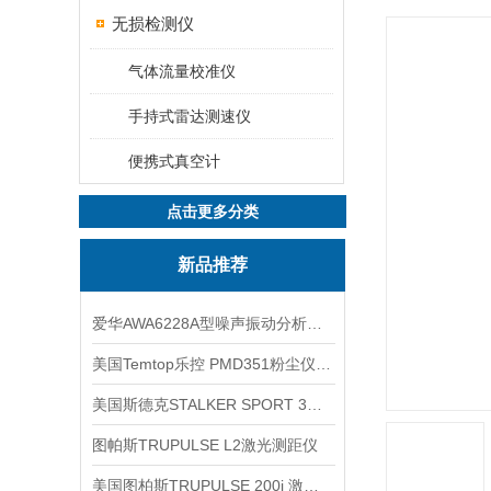
无损检测仪
气体流量校准仪
手持式雷达测速仪
便携式真空计
点击更多分类
新品推荐
爱华AWA6228A型噪声振动分析仪(声级计)
美国Temtop乐控 PMD351粉尘仪PM2.5粒子
美国斯德克STALKER SPORT 3雷达测速仪
图帕斯TRUPULSE L2激光测距仪
美国图柏斯TRUPULSE 200i 激光测距仪