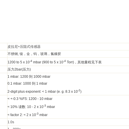
皮拉尼
+压阻式传感器
不锈钢
, 镍，金，钨，玻璃，氟橡胶
-4
-4
1200 to 5 x 10
mbar (900 to 5 x 10
Torr)
，
其他量程见下表
压力2bar(压力)
1 mbar: 1200
到
1000 mbar
0.1 mbar: 1000
到
1 mbar
-2
2-digit plus exponent: < 1 mbar (e. g. 8.3 x 10
)
<
+-0.3 %FS
: 1200 - 10 mbar
-3
< 10%
读数
: 10 - 2 x 10
mbar
-3
< factor 2: < 2 x 10
mbar
1.0s