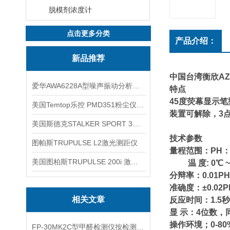
脱模剂浓度计
点击更多分类
产品介绍：
新品推荐
中国台湾衡欣AZ8
爱华AWA6228A型噪声振动分析仪(声级计)
特点
45度荧幕显示笔
美国Temtop乐控 PMD351粉尘仪PM2.5粒子
装置可解除，3
美国斯德克STALKER SPORT 3雷达测速仪
技术参数
图帕斯TRUPULSE L2激光测距仪
量程范围：PH：0.
美国图柏斯TRUPULSE 200i 激光测距仪
温 度: 0℃ ~ 
分辩率：0.01PH/
准确度：±0.02PH
相关文章
反应时间：1.5秒
显 示：4位数，
操作环境；0-80%
FP-30MK2C型甲醛检测仪按检测方式该如何分类？