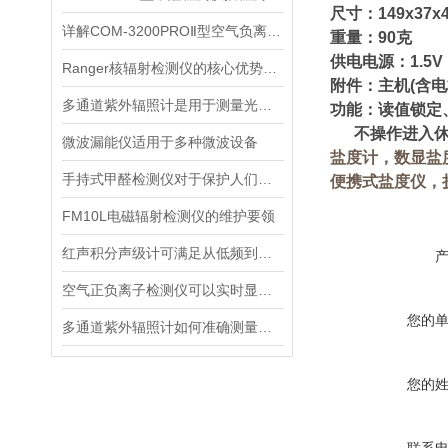
尺寸：149x37x
详解COM-3200PROⅡ型空气负离子的成分与结构
重量：90克
供电电源：1.5V
Ranger核辐射检测仪的核心优势分析
附件：主机(含
多通道紫外辐照计是用于测量光源输出的仪器
功能：读值锁定、
不操作进入休
微波漏能仪适用于多种微波设备
盐度计，数显盐
手持式甲醛检测仪对于保护人们的健康非常重要
便携式盐度仪，
FM10L电磁辐射检测仪的维护要领
红声积分声级计可满足从低频到高频的复杂环境监测
空气正负离子检测仪可以实时显示负氧离子浓度
您的
多通道紫外辐照计如何准确测量看不见的紫外线？
您的