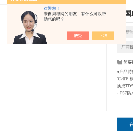
欢迎您！
美国E
来自局域网的朋友！有什么可以帮
助您的吗？
更新时间
厂商
简要
●产品特征
℃和℉·
换成TD
·IP57