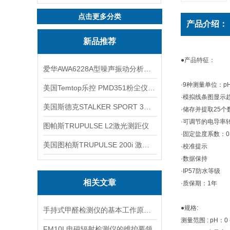
点击更多分类
产品介绍：
新品推荐
●产品特征：
爱华AWA6228A型噪声振动分析仪(声级计)
·9种测量单位：pH
美国Temtop乐控 PMD351粉尘仪PM2.5粒子
·模拟线条图显示
美国斯德克STALKER SPORT 3雷达测速仪
·储存并提取25个
·可调节的电导率转
图帕斯TRUPULSE L2激光测距仪
·固定盐度系数：0.
美国图柏斯TRUPULSE 200i 激光测距仪
·校准提示
·数据保持
·IP57防水等级
相关文章
·质保期：1年
●规格:
手持式甲醛检测仪的基本工作原理讲解
测量范围 : pH：0
FM10L电磁辐射检测仪的维护要领