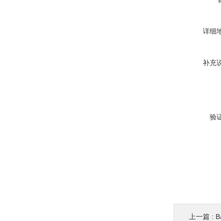
详细
补充
验
上一篇 :
B