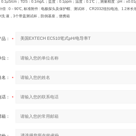
0.1μS/cm；TDS：0.1mg/L；盐度：0.1ppm；温度：0.1℃；, 测量精度 : pH：
补偿 : 0－90℃, 标准附件 : 电极探头及保护帽、测试杯 、CR2032纽扣电池、1.2米长颈绳
冲洗 液，3个带盖测试杯，防倒基座，便携箱
产品：
单位：
姓名：
电话：
邮箱：
省份：