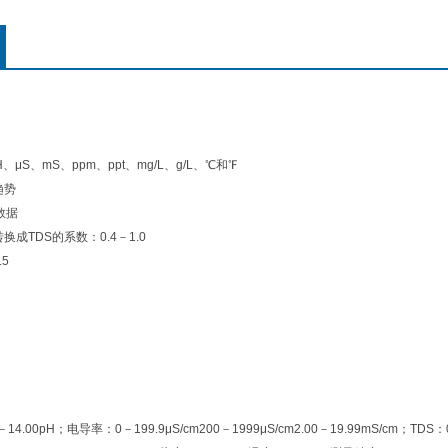
、μS、mS、ppm、ppt、mg/L、g/L、℃和℉
趋势
数据
换成TDS的系数：0.4－1.0
5
－14.00pH；电导率：0－199.9μS/cm200－1999μS/cm2.00－19.99mS/cm；T