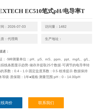
XTECH EC510笔式pH/电导率T
：2026-07-03
访问量：1482
性质：代理商
生产地址：
描述：
：·9种测量单位：pH、μS、mS、ppm、ppt、mg/L、g/L、
模拟线条图显示趋势·储存并提取25个数据·可调节的电导率转
S的系数：0.4－1.0·固定盐度系数：0.5·校准提示·数据保持
防水等级·质保期：1年●规格:测量范围:pH：0－14.00pH
在线询价
联系我们