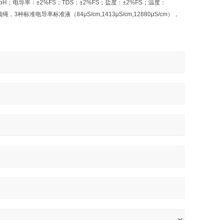
±0.01pH；电导率：±2%FS；TDS：±2%FS；盐度：±2%FS；温度：
，3种标准电导率标准液（84μS/cm,1413μS/cm,12880μS/cm），