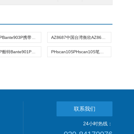
Bante903PBante903P携带型pH/溶解氧仪
AZ8687中国台湾衡欣AZ8687笔式酸碱计AZ-868
Bante901P般特Bante901P携带型pH/电导率仪
PHscan10SPHscan10S笔型pH计
联系我们
24小时热线：