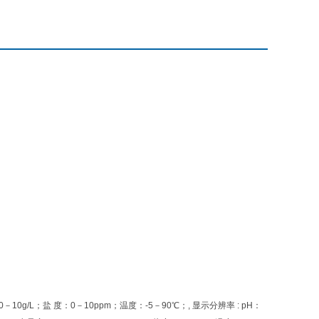
DS：0－10g/L；盐 度：0－10ppm；温度：-5－90℃；, 显示分辨率 : pH：