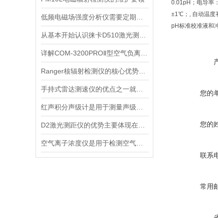
0.01pH；电导率：
±1℃；, 自动温度
低频电磁场强度分析仪需要定期进行维护和保养
pH标准校准液和
从基本开始认识徕卡D510激光测距仪
详解COM-3200PROⅡ型空气负离子的成分与结构
Ranger核辐射检测仪的核心优势分析
手持式雷达测速仪的优点之一就是采用了非接触式测量方式
您的
红声积分声级计是用于测量声级和声谱的仪器
您的
D2激光测距仪的优势主要体现在以下几个方面
空气离子浓度仪是用于检测空气中离子浓度的精密仪器
联系
常用