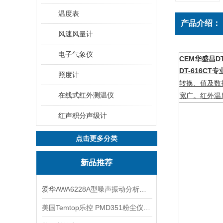
温度表
产品介绍：
风速风量计
电子气象仪
CEM华盛昌D
DT-616CT
专
照度计
转换、值及数
在线式红外测温仪
宽广。
红外温
红声积分声级计
点击更多分类
新品推荐
爱华AWA6228A型噪声振动分析仪(声级计)
美国Temtop乐控 PMD351粉尘仪PM2.5粒子