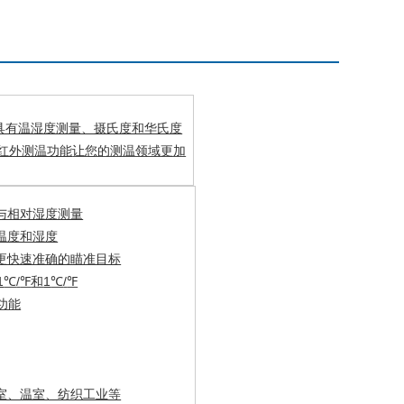
具有温湿度测量、摄氏度和华氏度
红外测温功能
让您的测温领域更加
与相对湿度测量
温度和湿度
更快速准确的瞄准目标
1
/
和
1
/
℃
℉
℃
℉
功能
室、温室、纺织工业等