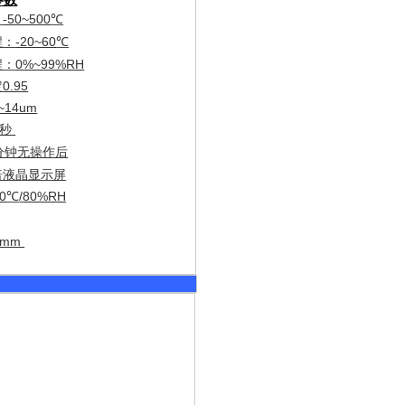
：
-50~500
℃
程：
-20~60
℃
程：
0%~99%RH
定
0.95
~14um
秒
分钟无操作后
倍液晶显示屏
0
/
80%RH
℃
40mm