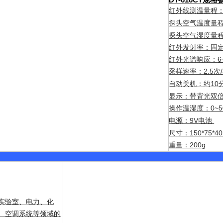
红外线测温量程
探头空气温度量
探头空气湿度量
红外发射率：固
红外光谱响应：
6
采样速率：
2.5
/
次
自动关机：约
10
显示：带背光双
操作温湿度：
0~5
电源：
9V
电池
尺寸：
150*75*
重量：
200g
实验室、电力、化
、空调系统等领域的