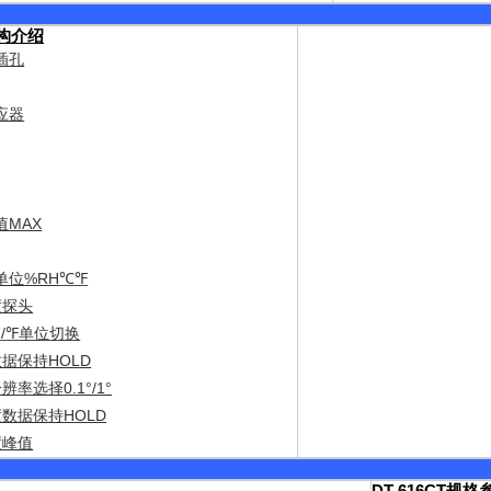
构介绍
插孔
应器
MAX
值
%RH
单位
℃℉
度探头
/
单位切换
℃
℉
HOLD
数据保持
0.1°/1°
分辨率选择
HOLD
度数据保持
度峰值
DT-616CT
规格