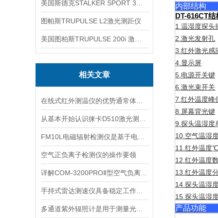
美国斯德克STALKER SPORT 3雷达测速仪
内部结构
DT-616CT
结
图帕斯TRUPULSE L2激光测距仪
1.
温湿度探头
2.
美国图柏斯TRUPULSE 200i 激光测距仪
激光发射孔
3.
红外激光感
4.
显示屏
相关文章
5.
电源开关键
6.
激光束开关
7.
红外温度峰
在线式红外测温仪的优势通常体现在非接触测量上
8.
屏幕背光键
从基本开始认识徕卡D510激光测距仪
9.
探头温湿度
10.
空气温湿
FM10L电磁辐射检测仪是基于电磁感应处理技术设计的
11.
红外温度
空气正负离子检测仪的操作要领
12.
红外温度
13.
详解COM-3200PROⅡ型空气负离子的成分与结构
红外温度
14.
探头温湿
手持式雷达测速仪具备稳定工作的特点
15.
探头温湿
产品功能
多通道紫外辐照计是用于测量光源输出的仪器