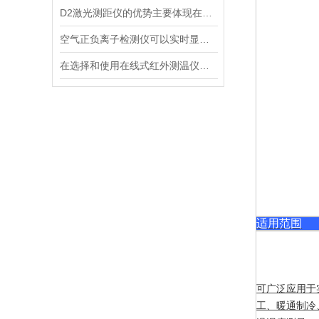
D2激光测距仪的优势主要体现在以下几个方面
空气正负离子检测仪可以实时显示负氧离子浓度
在选择和使用在线式红外测温仪时，以下建议可能会有所帮助
适用范围
可广泛应用于
工、暖通制冷