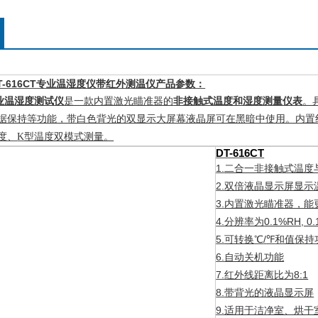
T-616CT专业温湿度仪带红外测温仪产品参数：
业温湿度测试仪
是一款内置激光瞄准器的
非接触式温度和湿度测量仪表
。
据保持等功能，带白色背光的双显示大屏幕液晶屏可在黑暗中使用。内置
度、
K
型温度双模式测量。
DT-616CT
1.
二合一非接触式温度
2.
双倍液晶显示屏显示
3.
内置激光瞄准器，能
4.
0.1%RH, 0.
分辨率为
5.
/
和值保持
可转换
℃
℉
6.
自动关机功能
7.
8:1
红外线距离比为
8.
带背光的液晶显示屏
9.
适用于洁净室、烘干