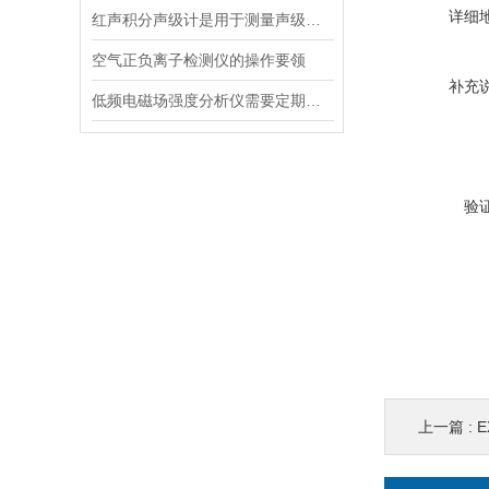
详细
红声积分声级计是用于测量声级和声谱的仪器
空气正负离子检测仪的操作要领
补充
低频电磁场强度分析仪需要定期进行维护和保养
验
上一篇 :
E