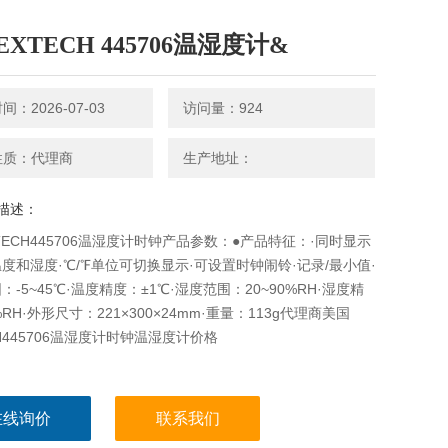
XTECH 445706温湿度计&
：2026-07-03
访问量：924
性质：代理商
生产地址：
描述：
TECH445706温湿度计时钟产品参数：●产品特征：·同时显示
度和湿度·℃/℉单位可切换显示·可设置时钟闹铃·记录/最小值·
：-5~45℃·温度精度：±1℃·湿度范围：20~90%RH·湿度精
RH·外形尺寸：221×300×24mm·重量：113g代理商美国
CH445706温湿度计时钟温湿度计价格
在线询价
联系我们