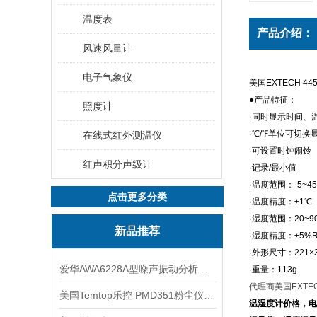
温度表
产品介绍：
风速风量计
电子气象仪
美国EXTECH 4
●产品特征：
照度计
·同时显示时间、
·℃/℉单位可切换
在线式红外测温仪
·可设置时钟闹铃
红声积分声级计
·记录/最小值
·温度范围：-5~4
点击更多分类
·温度精度：±1℃
·湿度范围：20~9
新品推荐
·湿度精度：±5%
·外形尺寸：221×3
爱华AWA6228A型噪声振动分析仪(声级计)
·重量：113g
代理商美国EXTEC
美国Temtop乐控 PMD351粉尘仪PM2.5粒子
温湿度计价格，
电