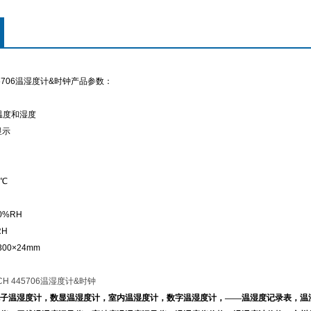
45706温湿度计&时钟产品参数：
温度和湿度
显示
5℃
0%RH
RH
00×24mm
H 445706温湿度计&时钟
子温
湿
度计
，
数显温湿
度
计
，
室
内
温湿度计
，
数字
温
湿度计
，——
温湿度记录表
，温