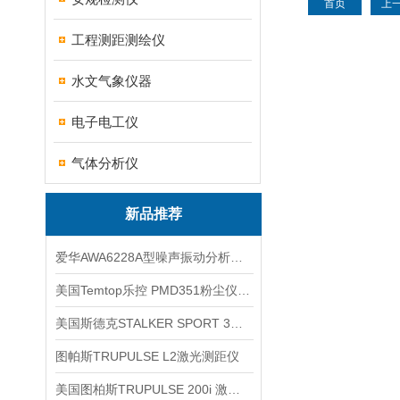
首页
上
工程测距测绘仪
水文气象仪器
电子电工仪
气体分析仪
新品推荐
爱华AWA6228A型噪声振动分析仪(声级计)
美国Temtop乐控 PMD351粉尘仪PM2.5粒子
美国斯德克STALKER SPORT 3雷达测速仪
图帕斯TRUPULSE L2激光测距仪
美国图柏斯TRUPULSE 200i 激光测距仪