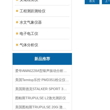
首页
上
工程测距测绘仪
水文气象仪器
电子电工仪
气体分析仪
新品推荐
爱华AWA6228A型噪声振动分析仪(声级计)
美国Temtop乐控 PMD351粉尘仪PM2.5粒子
美国斯德克STALKER SPORT 3雷达测速仪
图帕斯TRUPULSE L2激光测距仪
美国图柏斯TRUPULSE 200i 激光测距仪