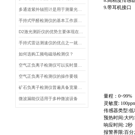
8.
高精度传感
9.
带耳机接口
多通道紫外辐照计是用于测量光源输出的仪器
手持式甲醛检测仪的基本工作原理讲解
D2激光测距仪的优势主要体现在以下几个方面
手持式雷达测速仪的优点之一就是采用了非接触式测量方式
如何选购工频电磁场检测仪？
空气正负离子检测仪可以实时显示负氧离子浓度
空气正负离子检测仪的操作要领
矿石负离子检测仪普遍具备宽量程检测特性
量程：
0~99%
微波漏能仪适用于多种微波设备
灵敏度
: 100ppm
传感器类型
:
低
预热时间
:
大约
响应时间
: 2
秒
报警界限
:
百分