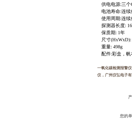
供电电源
:
三个
电池寿命
:
连续
使用周期
:
连续
探测器长度
: 1
保质期
: 1
年
尺寸
(HxWxD):
重量
: 498g
配件
:
彩盒，帆
一氧化碳检测报警仪
仪，广州仪弘电子有
您的