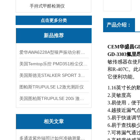
手持式甲醛检测仪
点击更多分类
产品介绍：
新品推荐
CEM华盛昌G
爱华AWA6228A型噪声振动分析仪(声级计)
GD-3303
氟里
敏传感器在使
美国Temtop乐控 PMD351粉尘仪PM2.5粒子
和
R-407C
。此
美国斯德克STALKER SPORT 3雷达测速仪
它便利功能。
图帕斯TRUPULSE L2激光测距仪
1.16
英寸长的
2.
灵敏度高
美国图柏斯TRUPULSE 200i 激光测距仪
3.
易使用，便
4.
越接近漏气
5.
易于快速调
相关文章
6.
易于查找极
7.
可将漏气通
多通道紫外辐照计如何准确测量看不见的紫外线？