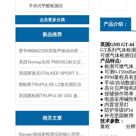
手持式甲醛检测仪
点击更多分类
产品介绍：
新品推荐
英国GMI GT-
GT
系列气体检
爱华AWA6228A型噪声振动分析仪(声级计)
可燃气体检测仪
产品特点
:
美国Temtop乐控 PMD351粉尘仪PM2.5粒子
● 检测可燃气
● 可测
0-150mBar
美国斯德克STALKER SPORT 3雷达测速仪
●
PPM
量程具有
● 手动
/
自动数据
图帕斯TRUPULSE L2激光测距仪
● 高分贝声报
● 按键操作简单
美国图柏斯TRUPULSE 200i 激光测距仪
● 电源采用碱
● 内置背景灯
● 防护等级
IP54
● 外壳坚固耐用
相关文章
技术参数
：
量程
分辨
Ranger核辐射检测仪的核心优势分析