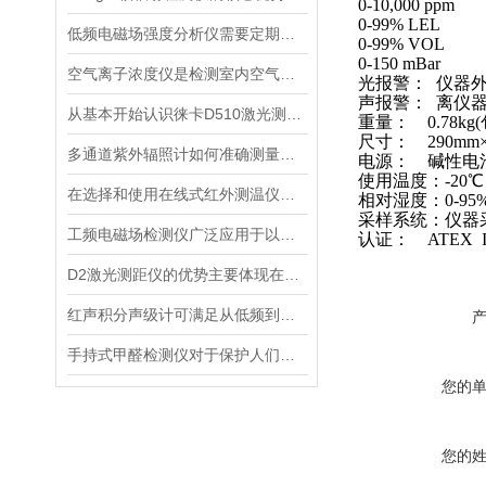
0-10,000 ppm
0-99% LEL
低频电磁场强度分析仪需要定期进行维护和保养
0-99% VOL
0-150 mBar
空气离子浓度仪是检测室内空气离子浓度的设备
光报警： 仪器
声报警： 离仪
从基本开始认识徕卡D510激光测距仪
重量：
0.78kg(
尺寸：
290mm
多通道紫外辐照计如何准确测量看不见的紫外线？
电源： 碱性电
使用温度：
-20℃
在选择和使用在线式红外测温仪时，以下建议可能会有所帮助
相对湿度：
0-95
采样系统：仪器
工频电磁场检测仪广泛应用于以下领域
认证：
ATEX II
D2激光测距仪的优势主要体现在以下几个方面
红声积分声级计可满足从低频到高频的复杂环境监测
手持式甲醛检测仪对于保护人们的健康非常重要
您的
您的