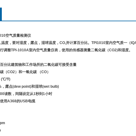
1010空气质量检测仪
2,温度，要对湿度，露点，湿球温度，CO,并计算百分比。TPI1010室内空气质一（
调整TPI-1010A室内空气质量仪表，使用的传感器测量二氧化碳（CO2)和湿度。
百分比建筑物和工作场所的二氧化碳可接受含量
碳（CO2）和一氧化碳 （CO）
℃/℉)
点(dew point)和湿球(wet bulb)
000读数，间隔设定从1秒到1小时
用A368的USB电缆
ppm
m