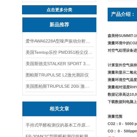
点击更多分类
产品介绍：
新品推荐
森美特SUMMIT-
爱华AWA6228A型噪声振动分析仪(声级计)
测量环境中的CO
对空气处理设备进行
美国Temtop乐控 PMD351粉尘仪PM2.5粒子
美国斯德克STALKER SPORT 3雷达测速仪
计算室外空气保持
测量和显示二氧化
图帕斯TRUPULSE L2激光测距仪
测量环境空气温度 (
美国图柏斯TRUPULSE 200i 激光测距仪
测量相对湿度RH%，露
数据记录高达10,
下载数据到电脑上使
相关文章
测量范围
CO2：0 - 5000 
手持式甲醛检测仪的基本工作原理讲解
CO： 0 - 500pp
FP-30MK2C型甲醛检测仪按检测方式该如何分类？