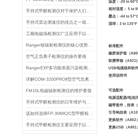
温度：-20 to 60°C 
相对湿度： 5 to 9
手持式甲醛检测仪对于保护人们的健康非常重要
露点：-44 to 57°C 
手持式雷达测速仪的优点之一就是采用了非接触式测量方式
湿球：3 to 135°F (
工频电磁场检测仪广泛应用于以下领域
Ranger核辐射检测仪的核心优势分析
标准配件
橡胶保护套（A80
空气正负离子检测仪的操作要领
软携带箱（A921)
RangerEXP多功能表面污染检测仪的维护保养方法
USB电缆线和软件
使用说明书
详解COM-3200PROⅡ型空气负离子的成分与结构
FM10L电磁辐射检测仪的维护要领
可选配件
电源适配器/电池消
手持式甲醛检测仪的日常维护与保养方法
磁带套件，挂表（A
引导钩挂表（A10
该如何选择FP-30MK2C型甲醛检测仪？
更换软件（A802
手持式甲醛检测仪主要应用于以下场景
更换USB（A801