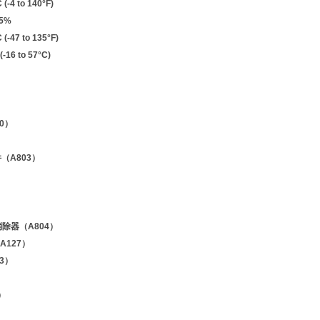
(-4 to 140°F)
5%
(-47 to 135°F)
-16 to 57°C)
0）
（A803）
除器（A804）
127）
3）
）
）