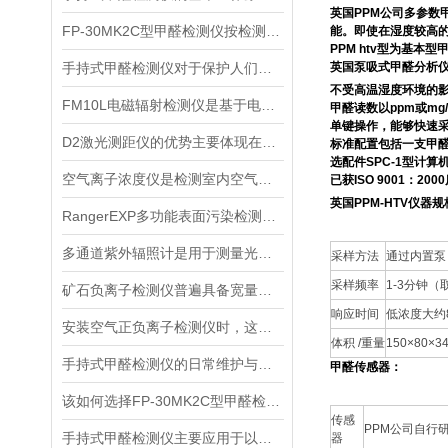
英国PPM公司多参数
FP-30MK2C型甲醛检测仪按检测方式该如何分类？
能。即使在湿度较高的
PPM htv型为基本
手持式甲醛检测仪对于保护人们的健康非常重要
英国泵吸式甲醛分析
不受高温湿度环境的
FM10L电磁辐射检测仪是基于电磁感应处理技术设计的
甲醛读数以ppm或mg
单键操作，能够快速
D2激光测距仪的优势主要体现在以下几个方面
标准配置包括一支甲
选配件SPC-1型计
空气离子浓度仪是检测室内空气离子浓度的设备
已获ISO 9001：2
英国PPM-HTV
仪器规
RangerEXP多功能表面污染检测仪的维护保养方法
多通道紫外辐照计是用于测量光源输出的仪器
采样方法
通过内置泵
采样频率
1-3分钟
矿石负离子检测仪普遍具备宽量程检测特性
响应时间
低浓度大约
安装空气正负离子检测仪时，这几个重要事项是不可忽视的
体积 /重量
150×80×3
手持式甲醛检测仪的日常维护与保养方法
甲醛传感器：
该如何选择FP-30MK2C型甲醛检测仪？
传感
PPM公司自行
手持式甲醛检测仪主要应用于以下场景
器