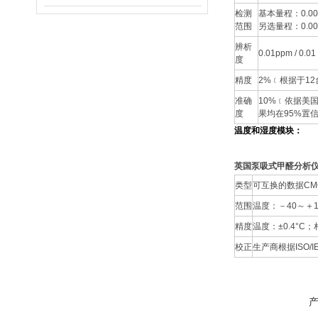
检测
基本量程：0.00
范围
另选量程：0.00
辨析
0.01ppm / 0.0
度
精度
2%﹝根据于1
准确
10%﹝依据美国
度
果均在95%置
温度和湿度模块：
英国泵吸式甲醛分析
类型
可互换的数据CMO
范围
温度：－40～＋1
精度
温度：±0.4°C
校正
生产商根据ISO/